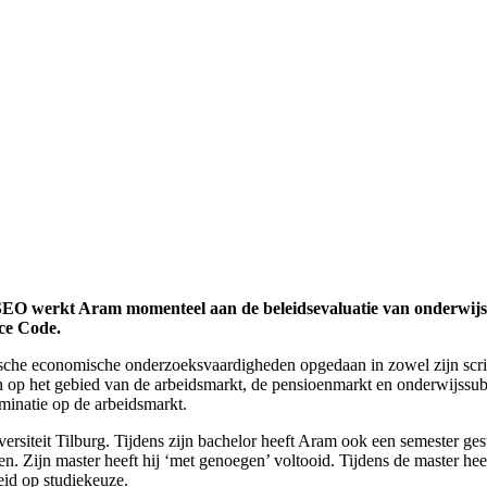
SEO werkt Aram momenteel aan de beleidsevaluatie van onderwijss
ce Code.
tische economische onderzoeksvaardigheden opgedaan in zowel zijn scrip
op het gebied van de arbeidsmarkt, de pensioenmarkt en onderwijssubsi
minatie op de arbeidsmarkt.
iteit Tilburg. Tijdens zijn bachelor heeft Aram ook een semester gestud
. Zijn master heeft hij ‘met genoegen’ voltooid. Tijdens de master heeft
eid op studiekeuze.