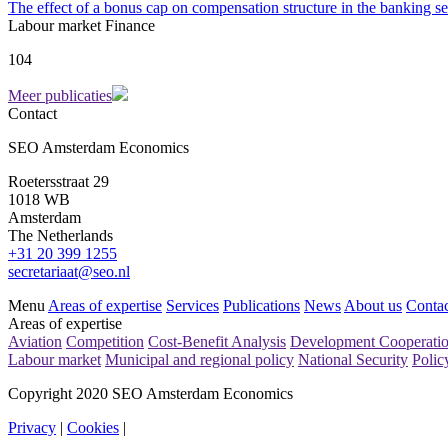
The effect of a bonus cap on compensation structure in the banking se
Labour market
Finance
104
Meer publicaties
Contact
SEO Amsterdam Economics
Roetersstraat 29
1018 WB
Amsterdam
The Netherlands
+31 20 399 1255
secretariaat@seo.nl
Menu
Areas of expertise
Services
Publications
News
About us
Contac
Areas of expertise
Aviation
Competition
Cost-Benefit Analysis
Development Cooperati
Labour market
Municipal and regional policy
National Security
Polic
Copyright 2020 SEO Amsterdam Economics
Privacy
|
Cookies
|