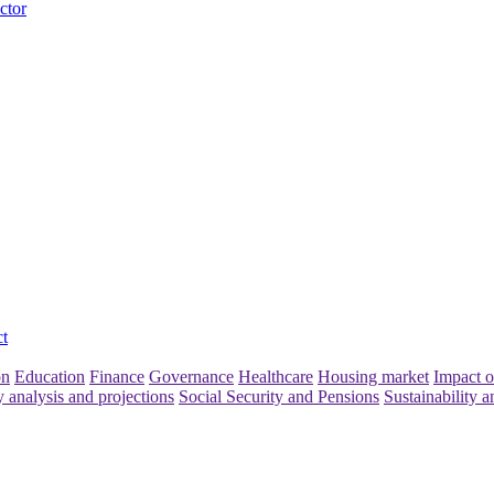
ctor
t
on
Education
Finance
Governance
Healthcare
Housing market
Impact o
y analysis and projections
Social Security and Pensions
Sustainability a