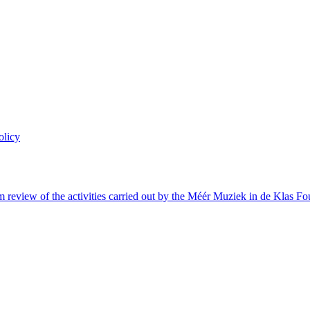
olicy
view of the activities carried out by the Méér Muziek in de Klas Fo