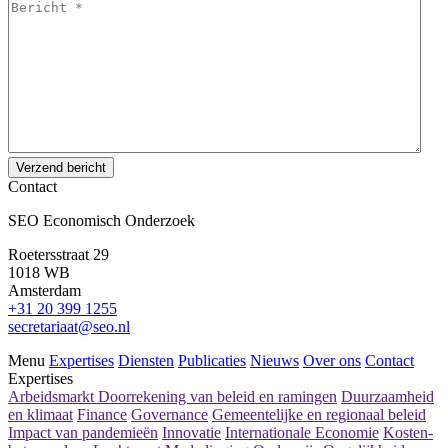
Verzend bericht
Contact
SEO Economisch Onderzoek
Roetersstraat 29
1018 WB
Amsterdam
+31 20 399 1255
secretariaat@seo.nl
Menu
Expertises
Diensten
Publicaties
Nieuws
Over ons
Contact
Expertises
Arbeidsmarkt
Doorrekening van beleid en ramingen
Duurzaamheid
en klimaat
Finance
Governance
Gemeentelijke en regionaal beleid
Impact van pandemieën
Innovatie
Internationale Economie
Kosten-