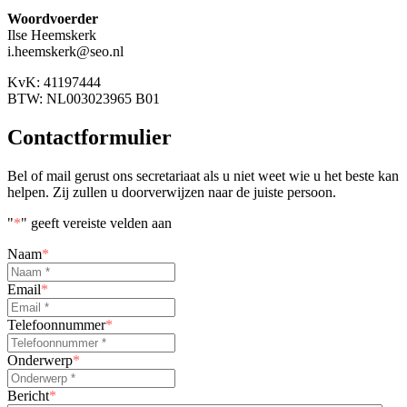
Woordvoerder
Ilse Heemskerk
i.heemskerk@seo.nl
KvK: 41197444
BTW: NL003023965 B01
Contactformulier
Bel of mail gerust ons secretariaat als u niet weet wie u het beste kan
helpen. Zij zullen u doorverwijzen naar de juiste persoon.
"
*
" geeft vereiste velden aan
Naam
*
Email
*
Telefoonnummer
*
Onderwerp
*
Bericht
*