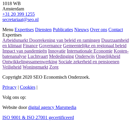
1018 WB
Amsterdam
+31 20 399 1255
secretariaat@seo.nl
Menu
Expertises
Diensten
Publicaties
Nieuws
Over ons
Contact
Expertises
Arbeidsmarkt
Doorrekening van beleid en ramingen
Duurzaamheid
en klimaat
Finance
Governance
Gemeentelijke en regionaal beleid
Impact van pandemieën
Innovatie
Internationale Economie
Kosten-
batenanalyse
Luchtvaart
Mededinging
Onderwijs
Ongelijkheid
Ontwikkelingssamenwerking
Sociale zekerheid en pensioenen
Veiligheid
Woningmarkt
Zorg
Copyright 2020 SEO Economisch Onderzoek.
Privacy
|
Cookies
|
Volg ons op:
Website door
digital agency Marsmedia
ISO 9001 & ISO 27001 gecertificeerd