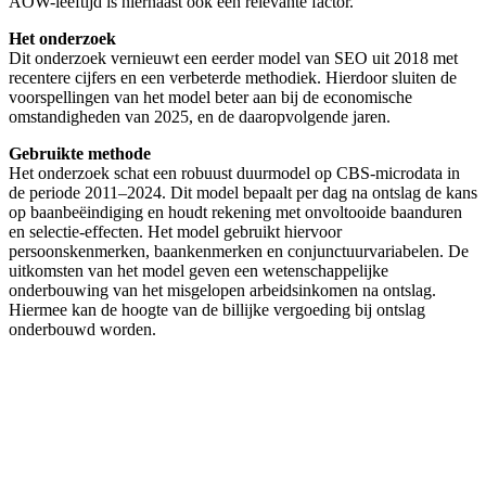
AOW-leeftijd is hiernaast ook een relevante factor.
Het onderzoek
Dit onderzoek vernieuwt een eerder model van SEO uit 2018 met
recentere cijfers en een verbeterde methodiek. Hierdoor sluiten de
voorspellingen van het model beter aan bij de economische
omstandigheden van 2025, en de daaropvolgende jaren.
Gebruikte methode
Het onderzoek schat een robuust duurmodel op CBS-microdata in
de periode 2011–2024. Dit model bepaalt per dag na ontslag de kans
op baanbeëindiging en houdt rekening met onvoltooide baanduren
en selectie-effecten. Het model gebruikt hiervoor
persoonskenmerken, baankenmerken en conjunctuurvariabelen. De
uitkomsten van het model geven een wetenschappelijke
onderbouwing van het misgelopen arbeidsinkomen na ontslag.
Hiermee kan de hoogte van de billijke vergoeding bij ontslag
onderbouwd worden.