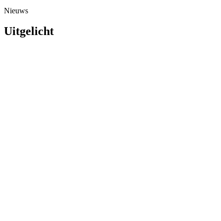
Nieuws
Uitgelicht
In de media
Flexibele zomervakantie: goed idee? Koen van der Ve
Lees meer