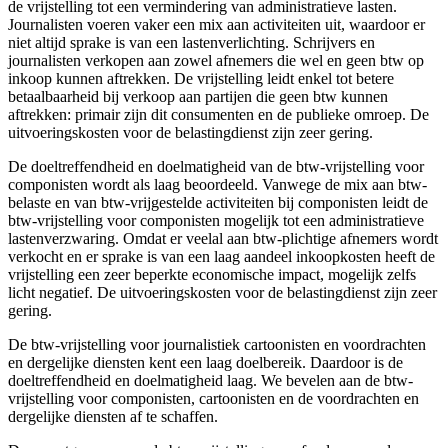
de vrijstelling tot een vermindering van administratieve lasten.
Journalisten voeren vaker een mix aan activiteiten uit, waardoor er
niet altijd sprake is van een lastenverlichting. Schrijvers en
journalisten verkopen aan zowel afnemers die wel en geen btw op
inkoop kunnen aftrekken. De vrijstelling leidt enkel tot betere
betaalbaarheid bij verkoop aan partijen die geen btw kunnen
aftrekken: primair zijn dit consumenten en de publieke omroep. De
uitvoeringskosten voor de belastingdienst zijn zeer gering.
De doeltreffendheid en doelmatigheid van de btw-vrijstelling voor
componisten wordt als laag beoordeeld. Vanwege de mix aan btw-
belaste en van btw-vrijgestelde activiteiten bij componisten leidt de
btw-vrijstelling voor componisten mogelijk tot een administratieve
lastenverzwaring. Omdat er veelal aan btw-plichtige afnemers wordt
verkocht en er sprake is van een laag aandeel inkoopkosten heeft de
vrijstelling een zeer beperkte economische impact, mogelijk zelfs
licht negatief. De uitvoeringskosten voor de belastingdienst zijn zeer
gering.
De btw-vrijstelling voor journalistiek cartoonisten en voordrachten
en dergelijke diensten kent een laag doelbereik. Daardoor is de
doeltreffendheid en doelmatigheid laag. We bevelen aan de btw-
vrijstelling voor componisten, cartoonisten en de voordrachten en
dergelijke diensten af te schaffen.