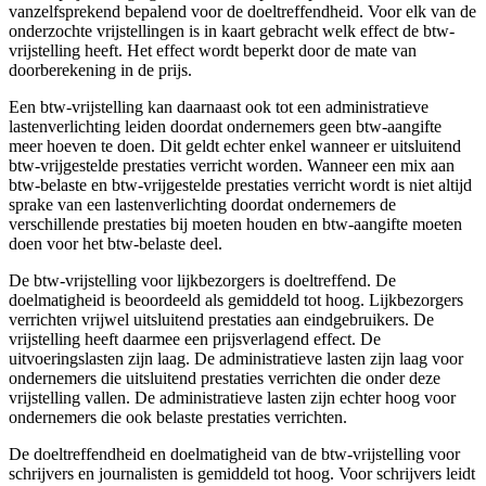
vanzelfsprekend bepalend voor de doeltreffendheid. Voor elk van de
onderzochte vrijstellingen is in kaart gebracht welk effect de btw-
vrijstelling heeft. Het effect wordt beperkt door de mate van
doorberekening in de prijs.
Een btw-vrijstelling kan daarnaast ook tot een administratieve
lastenverlichting leiden doordat ondernemers geen btw-aangifte
meer hoeven te doen. Dit geldt echter enkel wanneer er uitsluitend
btw-vrijgestelde prestaties verricht worden. Wanneer een mix aan
btw-belaste en btw-vrijgestelde prestaties verricht wordt is niet altijd
sprake van een lastenverlichting doordat ondernemers de
verschillende prestaties bij moeten houden en btw-aangifte moeten
doen voor het btw-belaste deel.
De btw-vrijstelling voor lijkbezorgers is doeltreffend. De
doelmatigheid is beoordeeld als gemiddeld tot hoog. Lijkbezorgers
verrichten vrijwel uitsluitend prestaties aan eindgebruikers. De
vrijstelling heeft daarmee een prijsverlagend effect. De
uitvoeringslasten zijn laag. De administratieve lasten zijn laag voor
ondernemers die uitsluitend prestaties verrichten die onder deze
vrijstelling vallen. De administratieve lasten zijn echter hoog voor
ondernemers die ook belaste prestaties verrichten.
De doeltreffendheid en doelmatigheid van de btw-vrijstelling voor
schrijvers en journalisten is gemiddeld tot hoog. Voor schrijvers leidt