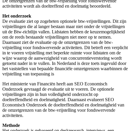
De omzetgrenzen van de btw-vrijstelling voor fondswervende
activiteiten wordt als doeltreffend en doelmatig beoordeeld.
Het onderzoek
De evaluatie ziet op zogeheten optionele btw-vrijstellingen. Dit zijn
vrijstellingen die al langer bestaan maar niet onder de vrijstellingen
uit de Btw-richtlijn vallen. Lidstaten hebben de keuzemogelijkheid
om de reeds bestaande vrijstellingen niet meer op te nemen.
Daarnaast ziet de evaluatie op de omzetgrenzen van de btw-
vrijstelling voor fondswervende activiteiten. Dit betreft een verplicht
in te voeren vrijstelling met beperkte ruimte voor lidstaten om de
wijze waarop de aanwezigheid van concurrentieverstoring wordt
getoetst nader in te vullen. In Nederland is deze toets ingevuld door
het vaststellen van bepaalde financiële omzetgrenzen waarbinnen de
vrijstelling van toepassing is
Het ministerie van Financiën heeft aan SEO Economisch
Onderzoek gevraagd de evaluatie uit te voeren. De optionele
vrijstellingen zijn in hun volledigheid onderzocht op
doeltreffendheid en doelmatigheid. Daarnaast evalueert SEO
Economisch Onderzoek de doeltreffendheid en doelmatigheid van
de omzetgrenzen van de btw-vrijstelling voor fondswervende
activiteiten.
Methode
Het onderzoek is gebaseerd op deskresearch, interviews, een