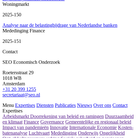
Woningmarkt
2025-150
Analyse naar de belastingbijdrage van Nederlandse banken
Mededinging
Finance
2025-151
Contact
SEO Economisch Onderzoek
Roetersstraat 29
1018 WB
Amsterdam
+31 20 399 1255
secretariaat@seo.nl
Menu
Expertises
Diensten
Publicaties
Nieuws
Over ons
Contact
Expertises
Arbeidsmarkt
Doorrekening van beleid en ramingen
Duurzaamheid
en klimaat
Finance
Governance
Gemeentelijke en regionaal beleid
Impact van pandemieën
Innovatie
Internationale Economie
Kosten-
batenanalyse
Luchtvaart
Mededinging
Onderwijs
Ongelijkheid