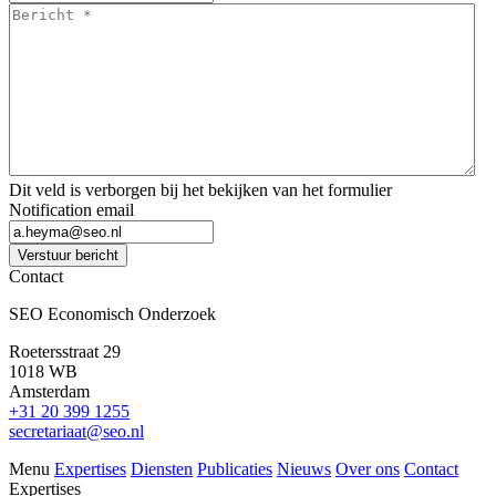
Bericht
*
*
Dit veld is verborgen bij het bekijken van het formulier
Notification email
Verstuur bericht
Contact
SEO Economisch Onderzoek
Roetersstraat 29
1018 WB
Amsterdam
+31 20 399 1255
secretariaat@seo.nl
Menu
Expertises
Diensten
Publicaties
Nieuws
Over ons
Contact
Expertises