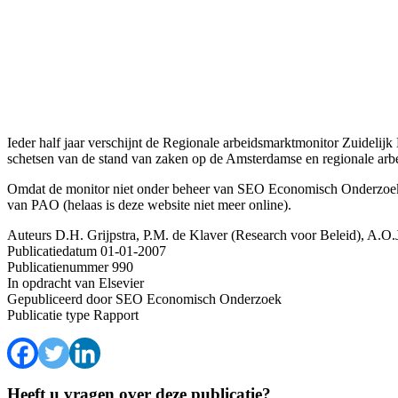
Ieder half jaar verschijnt de Regionale arbeidsmarktmonitor Zuideli
schetsen van de stand van zaken op de Amsterdamse en regionale arbe
Omdat de monitor niet onder beheer van SEO Economisch Onderzoek val
van PAO (helaas is deze website niet meer online).
Auteurs
D.H. Grijpstra, P.M. de Klaver (Research voor Beleid), A.
Publicatiedatum
01-01-2007
Publicatienummer
990
In opdracht van
Elsevier
Gepubliceerd door
SEO Economisch Onderzoek
Publicatie type
Rapport
Heeft u vragen over deze publicatie?