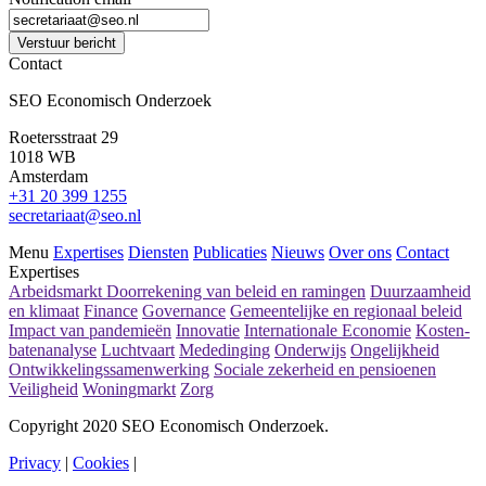
Verstuur bericht
Contact
SEO Economisch Onderzoek
Roetersstraat 29
1018 WB
Amsterdam
+31 20 399 1255
secretariaat@seo.nl
Menu
Expertises
Diensten
Publicaties
Nieuws
Over ons
Contact
Expertises
Arbeidsmarkt
Doorrekening van beleid en ramingen
Duurzaamheid
en klimaat
Finance
Governance
Gemeentelijke en regionaal beleid
Impact van pandemieën
Innovatie
Internationale Economie
Kosten-
batenanalyse
Luchtvaart
Mededinging
Onderwijs
Ongelijkheid
Ontwikkelingssamenwerking
Sociale zekerheid en pensioenen
Veiligheid
Woningmarkt
Zorg
Copyright 2020 SEO Economisch Onderzoek.
Privacy
|
Cookies
|