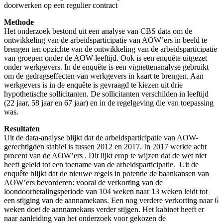
doorwerken op een regulier contract
Methode
Het onderzoek bestond uit een analyse van CBS data om de
ontwikkeling van de arbeidsparticipatie van AOW’ers in beeld te
brengen ten opzichte van de ontwikkeling van de arbeidsparticipatie
van groepen onder de AOW-leeftijd. Ook is een enquête uitgezet
onder werkgevers. In de enquête is een vignettenanalyse gebruikt
om de gedragseffecten van werkgevers in kaart te brengen. Aan
werkgevers is in de enquête is gevraagd te kiezen uit drie
hypothetische sollicitanten. De sollicitanten verschilden in leeftijd
(22 jaar, 58 jaar en 67 jaar) en in de regelgeving die van toepassing
was.
Resultaten
Uit de data-analyse blijkt dat de arbeidsparticipatie van AOW-
gerechtigden stabiel is tussen 2012 en 2017. In 2017 werkte acht
procent van de AOW’ers . Dit lijkt erop te wijzen dat de wet niet
heeft geleid tot een toename van de arbeidsparticipatie. Uit de
enquête blijkt dat de nieuwe regels in potentie de baankansen van
AOW’ers bevorderen: vooral de verkorting van de
loondoorbetalingsperiode van 104 weken naar 13 weken leidt tot
een stijging van de aannamekans. Een nog verdere verkorting naar 6
weken doet de aannamekans verder stijgen. Het kabinet heeft er
naar aanleiding van het onderzoek voor gekozen de