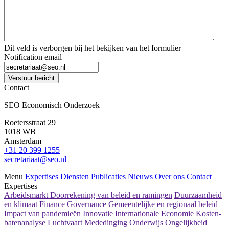
Dit veld is verborgen bij het bekijken van het formulier
Notification email
Verstuur bericht
Contact
SEO Economisch Onderzoek
Roetersstraat 29
1018 WB
Amsterdam
+31 20 399 1255
secretariaat@seo.nl
Menu
Expertises
Diensten
Publicaties
Nieuws
Over ons
Contact
Expertises
Arbeidsmarkt
Doorrekening van beleid en ramingen
Duurzaamheid
en klimaat
Finance
Governance
Gemeentelijke en regionaal beleid
Impact van pandemieën
Innovatie
Internationale Economie
Kosten-
batenanalyse
Luchtvaart
Mededinging
Onderwijs
Ongelijkheid