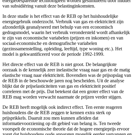
energiebesparende technologieën worden gestimuleerd door middel
van subsidiëring vanuit deze belastinginkomsten.
In deze studie is het effect van de REB op het huishoudelijke
energiegebruik onderzocht. Verbruik van gas en elektriciteit zijn
afzonderlijk geanalyseerd met behulp van een economisch
gedragsmodel, waarin het verbruik verondersteld wordt afhankelijk
te zijn van economische variabelen (prijzen en inkomen) en van
sociaal-economische en demografische variabelen
(gezinssamenstelling, opleiding, leeftijd, type woning etc.). Het
model is gekwantificeerd voor de periode 1992-1999.
Het directe effect van de REB is niet groot. De belangrijkste
oorzaak is de kennelijk zeer inelastische vraag naar gas en de matig
elastische vraag naar elektriciteit. Bovendien was de prijsopslag van
de REB in de beschouwde jaren nog bescheiden. Uit de analyse
blijkt dat de prijselasticiteiten van gas en elektriciteit positief
correleren met de prijs. Dat betekent dat een groter effect van de
REB mag worden verwacht naarmate de prijzen verder stijgen.
De REB heeft mogelijk ook indirect effect. Ten eerste reageren
huishoudens die de REB zeggen te kennen extra sterk op
prijsprikkels. Daaruit zou men kunnen afleiden dat
informatievoorziening op dit gebied van belang is. Ten tweede
voorspelt de economische theorie dat de hogere energieprijs ervoor
zorgt dat huishoudens oude apparaten mogelijk eerder vervangen en