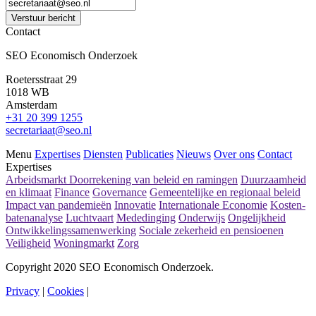
Verstuur bericht
Contact
SEO Economisch Onderzoek
Roetersstraat 29
1018 WB
Amsterdam
+31 20 399 1255
secretariaat@seo.nl
Menu
Expertises
Diensten
Publicaties
Nieuws
Over ons
Contact
Expertises
Arbeidsmarkt
Doorrekening van beleid en ramingen
Duurzaamheid
en klimaat
Finance
Governance
Gemeentelijke en regionaal beleid
Impact van pandemieën
Innovatie
Internationale Economie
Kosten-
batenanalyse
Luchtvaart
Mededinging
Onderwijs
Ongelijkheid
Ontwikkelingssamenwerking
Sociale zekerheid en pensioenen
Veiligheid
Woningmarkt
Zorg
Copyright 2020 SEO Economisch Onderzoek.
Privacy
|
Cookies
|