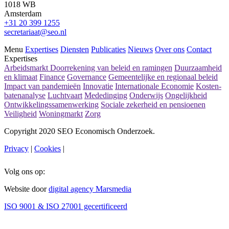
1018 WB
Amsterdam
+31 20 399 1255
secretariaat@seo.nl
Menu
Expertises
Diensten
Publicaties
Nieuws
Over ons
Contact
Expertises
Arbeidsmarkt
Doorrekening van beleid en ramingen
Duurzaamheid
en klimaat
Finance
Governance
Gemeentelijke en regionaal beleid
Impact van pandemieën
Innovatie
Internationale Economie
Kosten-
batenanalyse
Luchtvaart
Mededinging
Onderwijs
Ongelijkheid
Ontwikkelingssamenwerking
Sociale zekerheid en pensioenen
Veiligheid
Woningmarkt
Zorg
Copyright 2020 SEO Economisch Onderzoek.
Privacy
|
Cookies
|
Volg ons op:
Website door
digital agency Marsmedia
ISO 9001 & ISO 27001 gecertificeerd