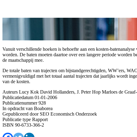
Vanuit verschillende hoeken is behoefte aan een kosten-batenanalyse v
worden. De baten moeten daartoe over een langere periode worden bep
de maatschappij mee.
De totale baten van trajecten om bijstandgerechtigden, WW’ers, WAO’e
vermenigvuldigd met het totaal aantal trajecten dat jaarlijks wordt in
van de kosten.
Auteurs
Lucy Kok
David Hollanders, J. Peter Hop Marloes de Graaf
Publicatiedatum
01-01-2006
Publicatienummer
928
In opdracht van
Boaborea
Gepubliceerd door
SEO Economisch Onderzoek
Publicatie type
Rapport
ISBN
90-6733-366-2