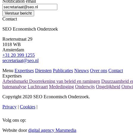
Notification email
Verstuur bericht
Contact
SEO Economisch Onderzoek
Roetersstraat 29
1018 WB
Amsterdam
+31 20 399 1255
secretariaat@seo.nl
Menu
Expertises
Diensten
Publicaties
Nieuws
Over ons
Contact
Expertises
Arbeidsmarkt
Doorrekening van beleid en ramingen
Duurzaamheid en
batenanalyse
Luchtvaart
Mededinging
Onderwijs
Ongelijkheid
Ontwi
Copyright 2020 SEO Economisch Onderzoek.
Privacy
|
Cookies
|
Volg ons op:
Website door
digital agency Marsmedia