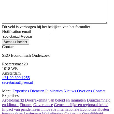
Dit veld is verborgen bij het bekijken van het formulier
Notification email
Verstuur bericht
Contact
SEO Economisch Onderzoek
Roetersstraat 29
1018 WB
Amsterdam
+31 20 399 1255
secretariaat@seo.nl
Menu
Expertises
Diensten
Publicaties
Nieuws
Over ons
Contact
Expertises
Arbeidsmarkt
Doorrekening van beleid en ramingen
Duurzaamheid
en klimaat
Finance
Governance
Gemeentelijke en regionaal beleid
Impact van pandemieën
Innovatie
Internationale Economie
Kosten-
batenanalyse
Luchtvaart
Mededinging
Onderwijs
Ongelijkheid