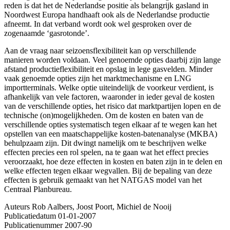
reden is dat het de Nederlandse positie als belangrijk gasland in
Noordwest Europa handhaaft ook als de Nederlandse productie
afneemt. In dat verband wordt ook wel gesproken over de
zogenaamde ‘gasrotonde’.
Aan de vraag naar seizoensflexibiliteit kan op verschillende
manieren worden voldaan. Veel genoemde opties daarbij zijn lange
afstand productieflexibiliteit en opslag in lege gasvelden. Minder
vaak genoemde opties zijn het marktmechanisme en LNG
importterminals. Welke optie uiteindelijk de voorkeur verdient, is
afhankelijk van vele factoren, waaronder in ieder geval de kosten
van de verschillende opties, het risico dat marktpartijen lopen en de
technische (on)mogelijkheden. Om de kosten en baten van de
verschillende opties systematisch tegen elkaar af te wegen kan het
opstellen van een maatschappelijke kosten-batenanalyse (MKBA)
behulpzaam zijn. Dit dwingt namelijk om te beschrijven welke
effecten precies een rol spelen, na te gaan wat het effect precies
veroorzaakt, hoe deze effecten in kosten en baten zijn in te delen en
welke effecten tegen elkaar wegvallen. Bij de bepaling van deze
effecten is gebruik gemaakt van het NATGAS model van het
Centraal Planbureau.
Auteurs
Rob Aalbers, Joost Poort, Michiel de Nooij
Publicatiedatum
01-01-2007
Publicatienummer
2007-90