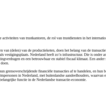
de activiteiten van trustkantoren, de rol van trustdiensten in het intern
n van (delen) van de productieketen, doen het belang van de transacti
ls vestigingsplaats. Nederland heeft zo’n infrastructuur. Die is onder a
elastingverdragen en een betrouwbaar en stabiel fiscaal klimaat. Een and
n doen.
hun grensoverschrijdende financiële transacties af te handelen, en hun 
tspersonen in Nederland, met buitenlandse aandeelhouders, waarvan er 
langrijke functie in de Nederlandse transactie-economie.