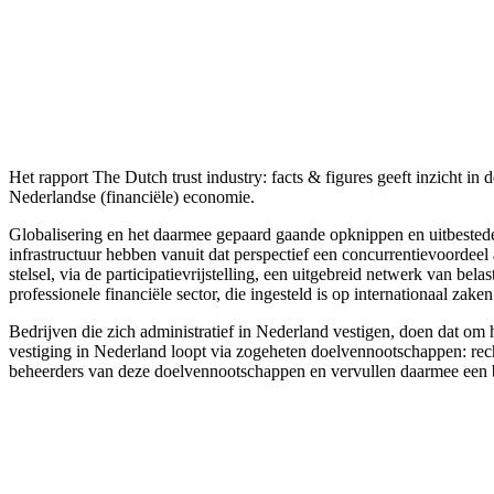
Het rapport The Dutch trust industry: facts & figures geeft inzicht in 
Nederlandse (financiële) economie.
Globalisering en het daarmee gepaard gaande opknippen en uitbestede
infrastructuur hebben vanuit dat perspectief een concurrentievoordeel a
stelsel, via de participatievrijstelling, een uitgebreid netwerk van b
professionele financiële sector, die ingesteld is op internationaal zake
Bedrijven die zich administratief in Nederland vestigen, doen dat om 
vestiging in Nederland loopt via zogeheten doelvennootschappen: rech
beheerders van deze doelvennootschappen en vervullen daarmee een be