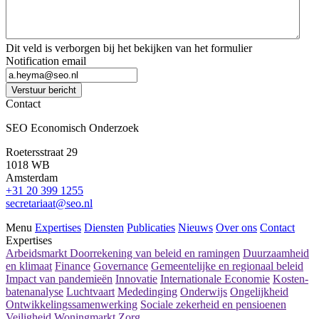
Dit veld is verborgen bij het bekijken van het formulier
Notification email
Verstuur bericht
Contact
SEO Economisch Onderzoek
Roetersstraat 29
1018 WB
Amsterdam
+31 20 399 1255
secretariaat@seo.nl
Menu
Expertises
Diensten
Publicaties
Nieuws
Over ons
Contact
Expertises
Arbeidsmarkt
Doorrekening van beleid en ramingen
Duurzaamheid
en klimaat
Finance
Governance
Gemeentelijke en regionaal beleid
Impact van pandemieën
Innovatie
Internationale Economie
Kosten-
batenanalyse
Luchtvaart
Mededinging
Onderwijs
Ongelijkheid
Ontwikkelingssamenwerking
Sociale zekerheid en pensioenen
Veiligheid
Woningmarkt
Zorg