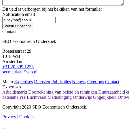
Dit veld is verborgen bij het bekijken van het formulier
Notification email
Verstuur bericht
Contact
SEO Economisch Onderzoek
Roetersstraat 29
1018 WB
Amsterdam
+31 20 399 1255
secretariaat@seo.nl
Menu
Expertises
Diensten
Publicaties
Nieuws
Over ons
Contact
Expertises
Arbeidsmarkt
Doorrekening van beleid en ramingen
Duurzaamheid en
batenanalyse
Luchtvaart
Mededinging
Onderwijs
Ongelijkheid
Ontwi
Copyright 2020 SEO Economisch Onderzoek.
Privacy
|
Cookies
|