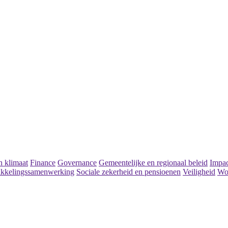
 klimaat
Finance
Governance
Gemeentelijke en regionaal beleid
Impac
kkelingssamenwerking
Sociale zekerheid en pensioenen
Veiligheid
Wo