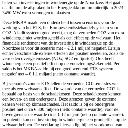
baten van investeringen in windenergie op de Noordzee. Het gaat
daarbij om de afspraken in het Energieakkoord om uiterlijk in 2023
3450 MW extra vermogen te plaatsen.
Deze MKBA maakt een onderscheid tussen scenario’s voor de
werking van het ETS, het Europese emissiehandelssysteem voor
CO2. Als dit systeem goed werkt, mag de vermeden CO2 van extra
windenergie niet worden geteld als een effect op de welvaart. Het
financiële rendement van de investering in windenergie op de
Noordzee is voor dit scenario met – € 2,1 miljard negatief. Er zijn
echter verschillende externe effecten die positief meetellen, zoals de
vermeden overige emissies (NOx, SO2 en fijnstof). Ook heeft
windenergie een positief effect op de voorzieningsZekerheid. Per
saldo is het MKBA-saldo bij een goed werkend ETS systeem
negatief met – € 1,1 miljard (netto contante waarde).
Bij scenario’s zonder ETS tellen de vermeden CO2-emissies wel
mee als een welvaartseffect. De waarde van de vermeden CO2 is
bepaald op basis van de schadekosten. Deze schadekosten kennen
een boven- en een ondergrens. Deze grenzen geven de extreme
kansen weer op klimaatschades. Het saldo is bij de ondergrens
positief met circa € 800 miljoen (netto contante waarde), voor de
bovengrens is de waarde circa € 12 miljard (netto contante waarde).
In potentie kan een investering in windenergie een groot effect op de
welvaart hebben. De verklaring hiervan ligt bij het voorkomen van