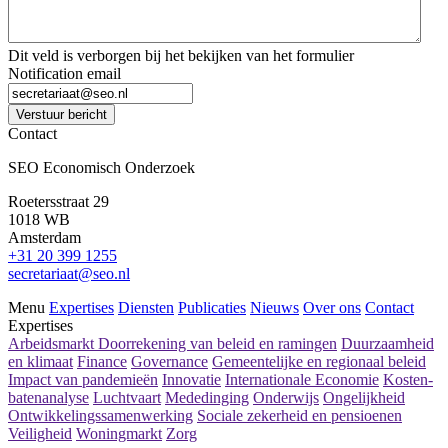
Dit veld is verborgen bij het bekijken van het formulier
Notification email
Verstuur bericht
Contact
SEO Economisch Onderzoek
Roetersstraat 29
1018 WB
Amsterdam
+31 20 399 1255
secretariaat@seo.nl
Menu
Expertises
Diensten
Publicaties
Nieuws
Over ons
Contact
Expertises
Arbeidsmarkt
Doorrekening van beleid en ramingen
Duurzaamheid
en klimaat
Finance
Governance
Gemeentelijke en regionaal beleid
Impact van pandemieën
Innovatie
Internationale Economie
Kosten-
batenanalyse
Luchtvaart
Mededinging
Onderwijs
Ongelijkheid
Ontwikkelingssamenwerking
Sociale zekerheid en pensioenen
Veiligheid
Woningmarkt
Zorg