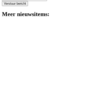
Verstuur bericht
Meer nieuwsitems:
In de media
Flexibele zomervakantie: goed idee? Koen van der Ve
Lees meer