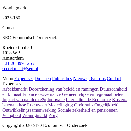
Woningmarkt
2025-150
Contact
SEO Economisch Onderzoek
Roetersstraat 29
1018 WB
Amsterdam
+31 20 399 1255
secretariaat@seo.nl
Menu
Expertises
Diensten
Publicaties
Nieuws
Over ons
Contact
Expertises
Arbeidsmarkt
Doorrekening van beleid en ramingen
Duurzaamheid
en klimaat
Finance
Governance
Gemeentelijke en regionaal beleid
Impact van pandemieën
Innovatie
Internationale Economie
Kosten-
batenanalyse
Luchtvaart
Mededinging
Onderwijs
Ongelijkheid
Ontwikkelingssamenwerking
Sociale zekerheid en pensioenen
Veiligheid
Woningmarkt
Zorg
Copyright 2020 SEO Economisch Onderzoek.