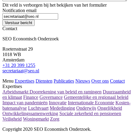
Dit veld is verborgen bij het bekijken van het formulier
Notification email
Verstuur bericht
Contact
SEO Economisch Onderzoek
Roetersstraat 29
1018 WB
Amsterdam
+31 20 399 1255
secretariaat@seo.nl
Menu
Expertises
Diensten
Publicaties
Nieuws
Over ons
Contact
Expertises
Arbeidsmarkt
Doorrekening van beleid en ramingen
Duurzaamheid
en klimaat
Finance
Governance
Gemeentelijke en regionaal beleid
Impact van pandemieën
Innovatie
Internationale Economie
Kosten-
batenanalyse
Luchtvaart
Mededinging
Onderwijs
Ongelijkheid
Ontwikkelingssamenwerking
Sociale zekerheid en pensioenen
Veiligheid
Woningmarkt
Zorg
Copyright 2020 SEO Economisch Onderzoek.