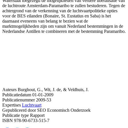
Waterstaat toegezegd de mogelijkheden van verdere liberalisatie van
de luchtroute Amsterdam-Paramaribo te zullen bestuderen. Tegen de
achtergrond van de verkenning van de luchtvaartpolitieke opties
voor de BES eilanden (Bonaire, St. Eustatius en Saba) is het
daarnaast eveneens van belang te bezien wat de
marktmogelijkheden zijn om vanuit Nederland bestemmingen in de
Nederlandse Antillen te combineren met de bestemming Paramaribo.
Auteurs
Burghout, G., Wit, J. de, & Veldhuis, J.
Publicatiedatum
01-01-2009
Publicatienummer
2009-53
Expertises
Luchtvaart
Gepubliceerd door
SEO Economisch Onderzoek
Publicatie type
Rapport
ISBN
978-90-6733-515-7