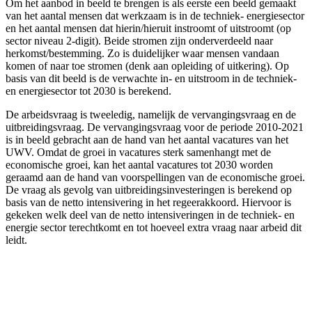
Om het aanbod in beeld te brengen is als eerste een beeld gemaakt
van het aantal mensen dat werkzaam is in de techniek- energiesector
en het aantal mensen dat hierin/hieruit instroomt of uitstroomt (op
sector niveau 2-digit). Beide stromen zijn onderverdeeld naar
herkomst/bestemming. Zo is duidelijker waar mensen vandaan
komen of naar toe stromen (denk aan opleiding of uitkering). Op
basis van dit beeld is de verwachte in- en uitstroom in de techniek-
en energiesector tot 2030 is berekend.
De arbeidsvraag is tweeledig, namelijk de vervangingsvraag en de
uitbreidingsvraag. De vervangingsvraag voor de periode 2010-2021
is in beeld gebracht aan de hand van het aantal vacatures van het
UWV. Omdat de groei in vacatures sterk samenhangt met de
economische groei, kan het aantal vacatures tot 2030 worden
geraamd aan de hand van voorspellingen van de economische groei.
De vraag als gevolg van uitbreidingsinvesteringen is berekend op
basis van de netto intensivering in het regeerakkoord. Hiervoor is
gekeken welk deel van de netto intensiveringen in de techniek- en
energie sector terechtkomt en tot hoeveel extra vraag naar arbeid dit
leidt.