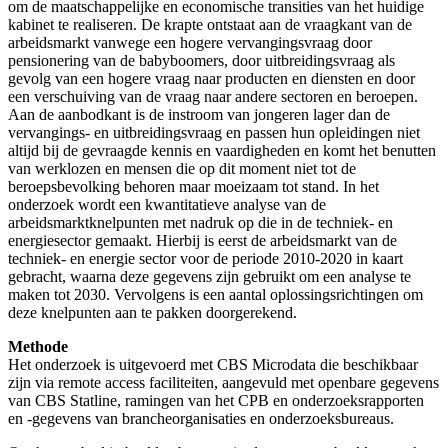
om de maatschappelijke en economische transities van het huidige
kabinet te realiseren. De krapte ontstaat aan de vraagkant van de
arbeidsmarkt vanwege een hogere vervangingsvraag door
pensionering van de babyboomers, door uitbreidingsvraag als
gevolg van een hogere vraag naar producten en diensten en door
een verschuiving van de vraag naar andere sectoren en beroepen.
Aan de aanbodkant is de instroom van jongeren lager dan de
vervangings- en uitbreidingsvraag en passen hun opleidingen niet
altijd bij de gevraagde kennis en vaardigheden en komt het benutten
van werklozen en mensen die op dit moment niet tot de
beroepsbevolking behoren maar moeizaam tot stand. In het
onderzoek wordt een kwantitatieve analyse van de
arbeidsmarktknelpunten met nadruk op die in de techniek- en
energiesector gemaakt. Hierbij is eerst de arbeidsmarkt van de
techniek- en energie sector voor de periode 2010-2020 in kaart
gebracht, waarna deze gegevens zijn gebruikt om een analyse te
maken tot 2030. Vervolgens is een aantal oplossingsrichtingen om
deze knelpunten aan te pakken doorgerekend.
Methode
Het onderzoek is uitgevoerd met CBS Microdata die beschikbaar
zijn via remote access faciliteiten, aangevuld met openbare gegevens
van CBS Statline, ramingen van het CPB en onderzoeksrapporten
en -gegevens van brancheorganisaties en onderzoeksbureaus.