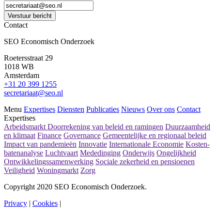
Verstuur bericht
Contact
SEO Economisch Onderzoek
Roetersstraat 29
1018 WB
Amsterdam
+31 20 399 1255
secretariaat@seo.nl
Menu
Expertises
Diensten
Publicaties
Nieuws
Over ons
Contact
Expertises
Arbeidsmarkt
Doorrekening van beleid en ramingen
Duurzaamheid
en klimaat
Finance
Governance
Gemeentelijke en regionaal beleid
Impact van pandemieën
Innovatie
Internationale Economie
Kosten-
batenanalyse
Luchtvaart
Mededinging
Onderwijs
Ongelijkheid
Ontwikkelingssamenwerking
Sociale zekerheid en pensioenen
Veiligheid
Woningmarkt
Zorg
Copyright 2020 SEO Economisch Onderzoek.
Privacy
|
Cookies
|