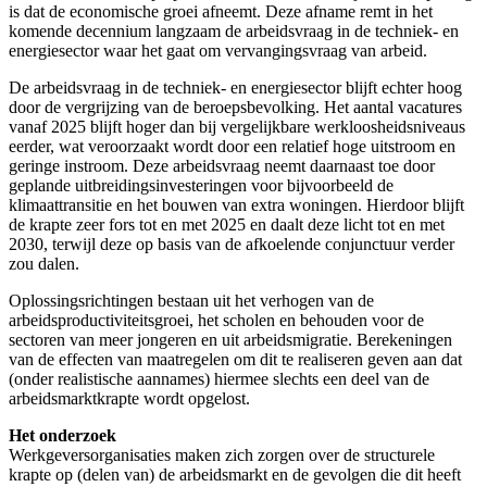
is dat de economische groei afneemt. Deze afname remt in het
komende decennium langzaam de arbeidsvraag in de techniek- en
energiesector waar het gaat om vervangingsvraag van arbeid.
De arbeidsvraag in de techniek- en energiesector blijft echter hoog
door de vergrijzing van de beroepsbevolking. Het aantal vacatures
vanaf 2025 blijft hoger dan bij vergelijkbare werkloosheidsniveaus
eerder, wat veroorzaakt wordt door een relatief hoge uitstroom en
geringe instroom. Deze arbeidsvraag neemt daarnaast toe door
geplande uitbreidingsinvesteringen voor bijvoorbeeld de
klimaattransitie en het bouwen van extra woningen. Hierdoor blijft
de krapte zeer fors tot en met 2025 en daalt deze licht tot en met
2030, terwijl deze op basis van de afkoelende conjunctuur verder
zou dalen.
Oplossingsrichtingen bestaan uit het verhogen van de
arbeidsproductiviteitsgroei, het scholen en behouden voor de
sectoren van meer jongeren en uit arbeidsmigratie. Berekeningen
van de effecten van maatregelen om dit te realiseren geven aan dat
(onder realistische aannames) hiermee slechts een deel van de
arbeidsmarktkrapte wordt opgelost.
Het onderzoek
Werkgeversorganisaties maken zich zorgen over de structurele
krapte op (delen van) de arbeidsmarkt en de gevolgen die dit heeft