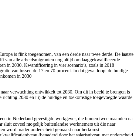
uropa is flink toegenomen, van een derde naar twee derde. De laatste
t van alle arbeidsmigranten nog altijd om laaggekwalificeerde
n in 2030. Kwantificering in vier scenario’s, zoals in 2018
atie van tussen de 17 en 70 procent. In dat geval loopt de huidige
l inkomen in 2030
naar verwachting ontwikkelt tot 2030. Om dit in beeld te brengen is
ie richting 2030 en iii) de huidige en toekomstige toegevoegde waarde
an een in Nederland gevestigde werkgever, die binnen twee maanden na
r sluit zoveel mogelijk buitenlandse werknemers uit die naar
anten wordt nader onderscheid gemaakt naar herkomst
kwalificatieniveau (benaderd door het salarisniveau met onderscheid