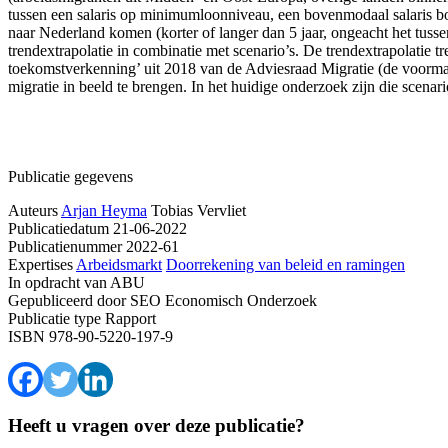
tussen een salaris op minimumloonniveau, een bovenmodaal salaris bo
naar Nederland komen (korter of langer dan 5 jaar, ongeacht het tussen
trendextrapolatie in combinatie met scenario’s. De trendextrapolatie t
toekomstverkenning’ uit 2018 van de Adviesraad Migratie (de voor
migratie in beeld te brengen. In het huidige onderzoek zijn die scenar
Publicatie gegevens
Auteurs
Arjan Heyma
Tobias Vervliet
Publicatiedatum
21-06-2022
Publicatienummer
2022-61
Expertises
Arbeidsmarkt
Doorrekening van beleid en ramingen
In opdracht van
ABU
Gepubliceerd door
SEO Economisch Onderzoek
Publicatie type
Rapport
ISBN
978-90-5220-197-9
Heeft u vragen over deze publicatie?