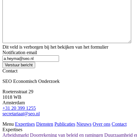
*
*
Dit veld is verborgen bij het bekijken van het formulier
Notification email
Verstuur bericht
Contact
SEO Economisch Onderzoek
Roetersstraat 29
1018 WB
Amsterdam
+31 20 399 1255
secretariaat@seo.nl
Menu
Expertises
Diensten
Publicaties
Nieuws
Over ons
Contact
Expertises
Arbeidsmarkt
Doorrekening van beleid en ramingen
Duurzaamheid en