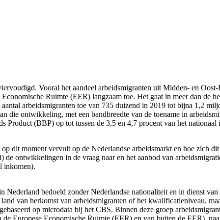
viervoudigd. Vooral het aandeel arbeidsmigranten uit Midden- en Oost-E
 Economische Ruimte (EER) langzaam toe. Het gaat in meer dan de helf
antal arbeidsmigranten toe van 735 duizend in 2019 tot bijna 1,2 miljoe
n die ontwikkeling, met een bandbreedte van de toename in arbeidsmigr
ds Product (BBP) op tot tussen de 3,5 en 4,7 procent van het nationaa
e op dit moment vervult op de Nederlandse arbeidsmarkt en hoe zich dit 
 ii) de ontwikkelingen in de vraag naar en het aanbod van arbeidsmigrat
al inkomen).
 in Nederland bedoeld zonder Nederlandse nationaliteit en in dienst v
 land van herkomst van arbeidsmigranten of het kwalificatieniveau, maa
is gebaseerd op microdata bij het CBS. Binnen deze groep arbeidsmigr
n de Europese Economische Ruimte (EER) en van buiten de EER), naar 