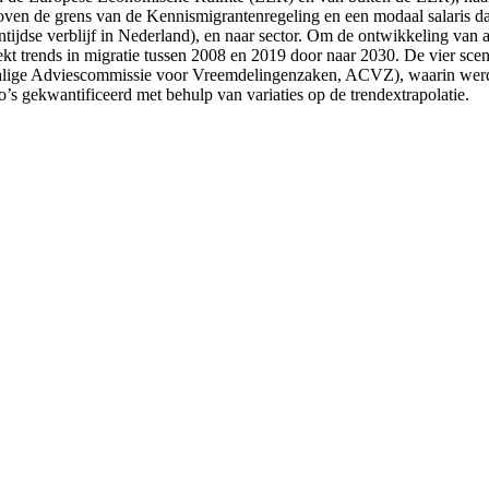
ven de grens van de Kennismigrantenregeling en een modaal salaris daa
tijdse verblijf in Nederland), en naar sector. Om de ontwikkeling van a
rekt trends in migratie tussen 2008 en 2019 door naar 2030. De vier sce
malige Adviescommissie voor Vreemdelingenzaken, ACVZ), waarin werd 
io’s gekwantificeerd met behulp van variaties op de trendextrapolatie.