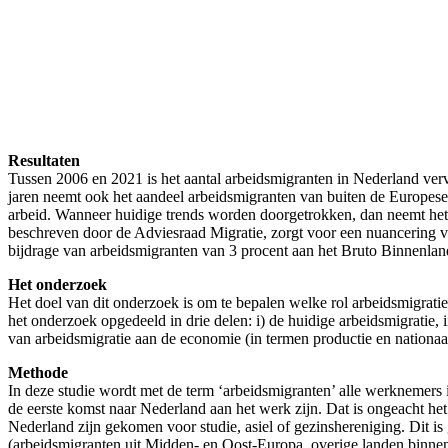
Resultaten
Tussen 2006 en 2021 is het aantal arbeidsmigranten in Nederland ver
jaren neemt ook het aandeel arbeidsmigranten van buiten de Europese
arbeid. Wanneer huidige trends worden doorgetrokken, dan neemt het a
beschreven door de Adviesraad Migratie, zorgt voor een nuancering va
bijdrage van arbeidsmigranten van 3 procent aan het Bruto Binnenlan
Het onderzoek
Het doel van dit onderzoek is om te bepalen welke rol arbeidsmigrati
het onderzoek opgedeeld in drie delen: i) de huidige arbeidsmigratie,
van arbeidsmigratie aan de economie (in termen productie en nationa
Methode
In deze studie wordt met de term ‘arbeidsmigranten’ alle werknemers
de eerste komst naar Nederland aan het werk zijn. Dat is ongeacht het
Nederland zijn gekomen voor studie, asiel of gezinshereniging. Dit 
(arbeidsmigranten uit Midden- en Oost-Europa, overige landen binne