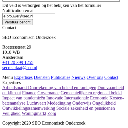
Dit veld is verborgen bij het bekijken van het formulier
Notification email
Verstuur bericht
Contact
SEO Economisch Onderzoek
Roetersstraat 29
1018 WB
Amsterdam
+31 20 399 1255
secretariaat@seo.nl
Menu
Expertises
Diensten
Publicaties
Nieuws
Over ons
Contact
Expertises
Arbeidsmarkt
Doorrekening van beleid en ramingen
Duurzaamheid
en klimaat
Finance
Governance
Gemeentelijke en regionaal beleid
Impact van pandemieën
Innovatie
Internationale Economie
Kosten-
batenanalyse
Luchtvaart
Mededinging
Onderwijs
Ongelijkheid
Ontwikkelingssamenwerking
Sociale zekerheid en pensioenen
Veiligheid
Woningmarkt
Zorg
Copyright 2020 SEO Economisch Onderzoek.