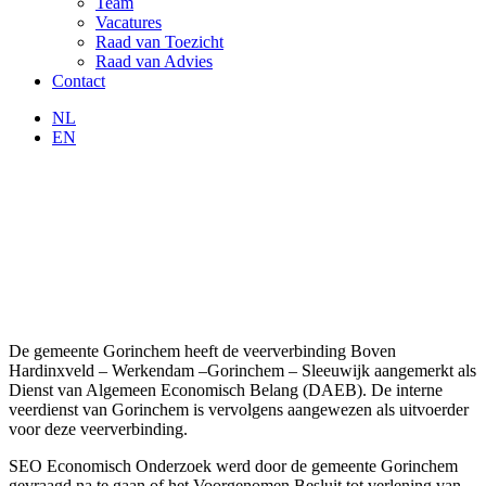
Team
Vacatures
Raad van Toezicht
Raad van Advies
Contact
NL
EN
De gemeente Gorinchem heeft de veerverbinding Boven
Hardinxveld – Werkendam –Gorinchem – Sleeuwijk aangemerkt als
Dienst van Algemeen Economisch Belang (DAEB). De interne
veerdienst van Gorinchem is vervolgens aangewezen als uitvoerder
voor deze veerverbinding.
SEO Economisch Onderzoek werd door de gemeente Gorinchem
gevraagd na te gaan of het Voorgenomen Besluit tot verlening van