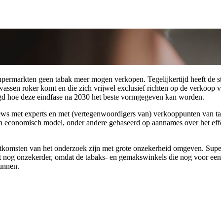
upermarkten geen tabak meer mogen verkopen. Tegelijkertijd heeft de s
lwassen roker komt en die zich vrijwel exclusief richten op de verkoop
 hoe deze eindfase na 2030 het beste vormgegeven kan worden.
views met experts en met (vertegenwoordigers van) verkooppunten van t
conomisch model, onder andere gebaseerd op aannames over het effect
uitkomsten van het onderzoek zijn met grote onzekerheid omgeven. Sup
nog onzekerder, omdat de tabaks- en gemakswinkels die nog voor een gr
unnen.