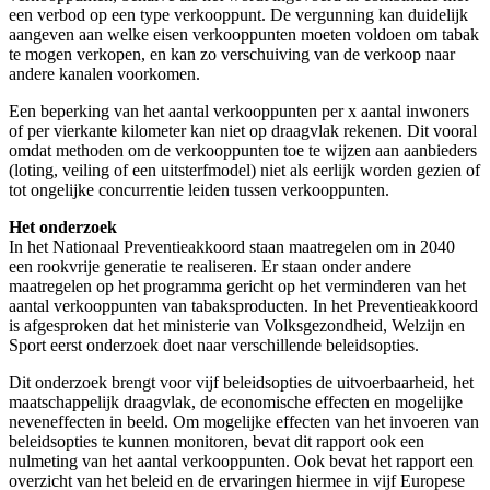
een verbod op een type verkooppunt. De vergunning kan duidelijk
aangeven aan welke eisen verkooppunten moeten voldoen om tabak
te mogen verkopen, en kan zo verschuiving van de verkoop naar
andere kanalen voorkomen.
Een beperking van het aantal verkooppunten per x aantal inwoners
of per vierkante kilometer kan niet op draagvlak rekenen. Dit vooral
omdat methoden om de verkooppunten toe te wijzen aan aanbieders
(loting, veiling of een uitsterfmodel) niet als eerlijk worden gezien of
tot ongelijke concurrentie leiden tussen verkooppunten.
Het onderzoek
In het Nationaal Preventieakkoord staan maatregelen om in 2040
een rookvrije generatie te realiseren. Er staan onder andere
maatregelen op het programma gericht op het verminderen van het
aantal verkooppunten van tabaksproducten. In het Preventieakkoord
is afgesproken dat het ministerie van Volksgezondheid, Welzijn en
Sport eerst onderzoek doet naar verschillende beleidsopties.
Dit onderzoek brengt voor vijf beleidsopties de uitvoerbaarheid, het
maatschappelijk draagvlak, de economische effecten en mogelijke
neveneffecten in beeld. Om mogelijke effecten van het invoeren van
beleidsopties te kunnen monitoren, bevat dit rapport ook een
nulmeting van het aantal verkooppunten. Ook bevat het rapport een
overzicht van het beleid en de ervaringen hiermee in vijf Europese