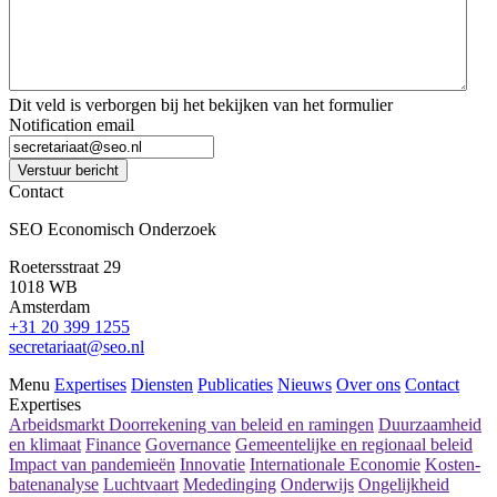
Dit veld is verborgen bij het bekijken van het formulier
Notification email
Verstuur bericht
Contact
SEO Economisch Onderzoek
Roetersstraat 29
1018 WB
Amsterdam
+31 20 399 1255
secretariaat@seo.nl
Menu
Expertises
Diensten
Publicaties
Nieuws
Over ons
Contact
Expertises
Arbeidsmarkt
Doorrekening van beleid en ramingen
Duurzaamheid
en klimaat
Finance
Governance
Gemeentelijke en regionaal beleid
Impact van pandemieën
Innovatie
Internationale Economie
Kosten-
batenanalyse
Luchtvaart
Mededinging
Onderwijs
Ongelijkheid