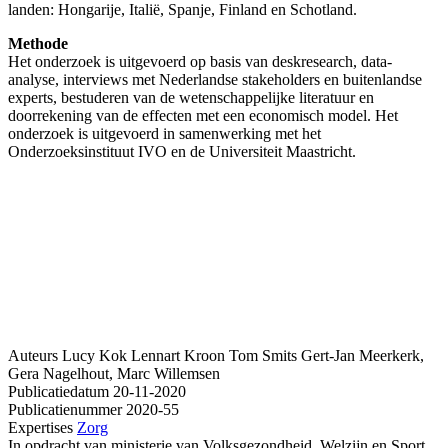
landen: Hongarije, Italië, Spanje, Finland en Schotland.
Methode
Het onderzoek is uitgevoerd op basis van deskresearch, data-
analyse, interviews met Nederlandse stakeholders en buitenlandse
experts, bestuderen van de wetenschappelijke literatuur en
doorrekening van de effecten met een economisch model. Het
onderzoek is uitgevoerd in samenwerking met het
Onderzoeksinstituut IVO en de Universiteit Maastricht.
Auteurs
Lucy Kok
Lennart Kroon
Tom Smits
Gert-Jan Meerkerk,
Gera Nagelhout, Marc Willemsen
Publicatiedatum
20-11-2020
Publicatienummer
2020-55
Expertises
Zorg
In opdracht van
ministerie van Volksgezondheid, Welzijn en Sport