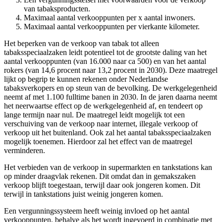
van tabaksproducten.
Maximaal aantal verkooppunten per x aantal inwoners.
Maximaal aantal verkooppunten per vierkante kilometer.
Het beperken van de verkoop van tabak tot alleen
tabaksspeciaalzaken leidt potentieel tot de grootste daling van het
aantal verkooppunten (van 16.000 naar ca 500) en van het aantal
rokers (van 14,6 procent naar 13,2 procent in 2030). Deze maatregel
lijkt op begrip te kunnen rekenen onder Nederlandse
tabaksverkopers en op steun van de bevolking. De werkgelegenheid
neemt af met 1.100 fulltime banen in 2030. In de jaren daarna neemt
het neerwaartse effect op de werkgelegenheid af, en tendeert op
lange termijn naar nul. De maatregel leidt mogelijk tot een
verschuiving van de verkoop naar internet, illegale verkoop of
verkoop uit het buitenland. Ook zal het aantal tabaksspeciaalzaken
mogelijk toenemen. Hierdoor zal het effect van de maatregel
verminderen.
Het verbieden van de verkoop in supermarkten en tankstations kan
op minder draagvlak rekenen. Dit omdat dan in gemakszaken
verkoop blijft toegestaan, terwijl daar ook jongeren komen. Dit
terwijl in tankstations juist weinig jongeren komen.
Een vergunningssysteem heeft weinig invloed op het aantal
verkooppunten, behalve als het wordt ingevoerd in combinatie met