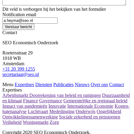
Dit veld is verborgen bij het bekijken van het formulier
Notification email
Verstuur bericht
Contact
SEO Economisch Onderzoek
Roetersstraat 29
1018 WB
Amsterdam
+31 20 399 1255
secretariaat@seo.nl
Menu
Expertises
Diensten
Publicaties
Nieuws
Over ons
Contact
Expertises
Arbeidsmarkt
Doorrekening van beleid en ramingen
Duurzaamheid
en klimaat
Finance
Governance
Gemeentelijke en regionaal beleid
Impact van pandemieën
Innovatie
Internationale Economie
Kosten-
batenanalyse
Luchtvaart
Mededinging
Onderwijs
Ongelijkheid
Ontwikkelingssamenwerking
Sociale zekerheid en pensioenen
Veiligheid
Woningmarkt
Zorg
Copyright 2020 SEO Economisch Onderzoek.