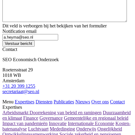
Dit veld is verborgen bij het bekijken van het formulier
Notification email
Verstuur bericht
Contact
SEO Economisch Onderzoek
Roetersstraat 29
1018 WB
Amsterdam
+31 20 399 1255
secretariaat@seo.nl
Menu
Expertises
Diensten
Publicaties
Nieuws
Over ons
Contact
Expertises
Arbeidsmarkt
Doorrekening van beleid en ramingen
Duurzaamheid
en klimaat
Finance
Governance
Gemeentelijke en regionaal beleid
Impact van pandemieën
Innovatie
Internationale Economie
Kosten-
batenanalyse
Luchtvaart
Mededinging
Onderwijs
Ongelijkheid
Ontwikkelingssamenwerking
Sociale zekerheid en pensioenen