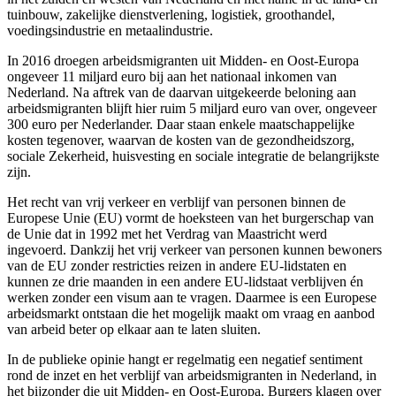
tuinbouw, zakelijke dienstverlening, logistiek, groothandel,
voedingsindustrie en metaalindustrie.
In 2016 droegen arbeidsmigranten uit Midden- en Oost-Europa
ongeveer 11 miljard euro bij aan het nationaal inkomen van
Nederland. Na aftrek van de daarvan uitgekeerde beloning aan
arbeidsmigranten blijft hier ruim 5 miljard euro van over, ongeveer
300 euro per Nederlander. Daar staan enkele maatschappelijke
kosten tegenover, waarvan de kosten van de gezondheidszorg,
sociale Zekerheid, huisvesting en sociale integratie de belangrijkste
zijn.
Het recht van vrij verkeer en verblijf van personen binnen de
Europese Unie (EU) vormt de hoeksteen van het burgerschap van
de Unie dat in 1992 met het Verdrag van Maastricht werd
ingevoerd. Dankzij het vrij verkeer van personen kunnen bewoners
van de EU zonder restricties reizen in andere EU-lidstaten en
kunnen ze drie maanden in een andere EU-lidstaat verblijven én
werken zonder een visum aan te vragen. Daarmee is een Europese
arbeidsmarkt ontstaan die het mogelijk maakt om vraag en aanbod
van arbeid beter op elkaar aan te laten sluiten.
In de publieke opinie hangt er regelmatig een negatief sentiment
rond de inzet en het verblijf van arbeidsmigranten in Nederland, in
het bijzonder die uit Midden- en Oost-Europa. Burgers klagen over