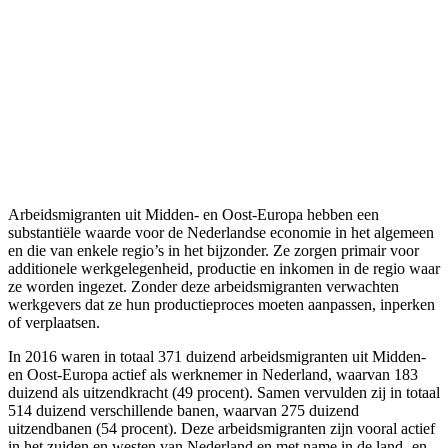
Arbeidsmigranten uit Midden- en Oost-Europa hebben een
substantiële waarde voor de Nederlandse economie in het algemeen
en die van enkele regio’s in het bijzonder. Ze zorgen primair voor
additionele werkgelegenheid, productie en inkomen in de regio waar
ze worden ingezet. Zonder deze arbeidsmigranten verwachten
werkgevers dat ze hun productieproces moeten aanpassen, inperken
of verplaatsen.
In 2016 waren in totaal 371 duizend arbeidsmigranten uit Midden-
en Oost-Europa actief als werknemer in Nederland, waarvan 183
duizend als uitzendkracht (49 procent). Samen vervulden zij in totaal
514 duizend verschillende banen, waarvan 275 duizend
uitzendbanen (54 procent). Deze arbeidsmigranten zijn vooral actief
in het zuiden en westen van Nederland en met name in de land- en