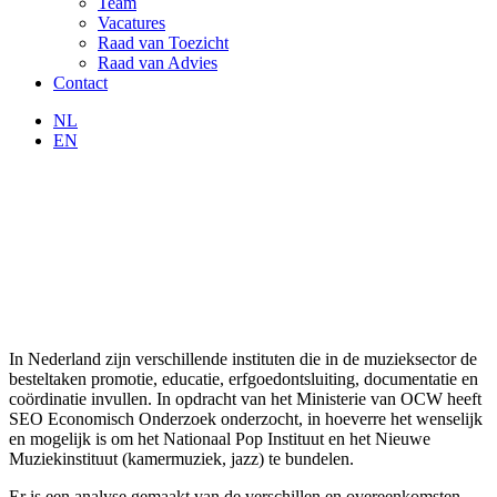
Team
Vacatures
Raad van Toezicht
Raad van Advies
Contact
NL
EN
In Nederland zijn verschillende instituten die in de muzieksector de
besteltaken promotie, educatie, erfgoedontsluiting, documentatie en
coördinatie invullen. In opdracht van het Ministerie van OCW heeft
SEO Economisch Onderzoek onderzocht, in hoeverre het wenselijk
en mogelijk is om het Nationaal Pop Instituut en het Nieuwe
Muziekinstituut (kamermuziek, jazz) te bundelen.
Er is een analyse gemaakt van de verschillen en overeenkomsten