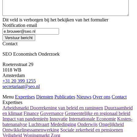
Dit veld is verborgen bij het bekijken van het formulier
Notification email
Verstuur bericht
Contact
SEO Economisch Onderzoek
Roetersstraat 29
1018 WB
Amsterdam
+31 20 399 1255
secretariaat@seo.nl
Menu
Expertises
Diensten
Publicaties
Nieuws
Over ons
Contact
Expertises
Arbeidsmarkt
Doorrekening van beleid en ramingen
Duurzaamheid
en klimaat
Finance
Governance
Gemeentelijke en regionaal beleid
Impact van pandemieën
Innovatie
Internationale Economie
Kosten-
batenanalyse
Luchtvaart
Mededinging
Onderwijs
Ongelijkheid
Ontwikkelingssamenwerking
Sociale zekerheid en pensioenen
Veiligheid
Woningmarkt
Zorg