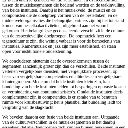
tussen de muzieksegmenten die bediend worden en de taakinvulling
van beide instituten. Daarbij is het muziekveld, de musici en de
componisten die de doelgroep vormen van de besteltaken, en de
middenveldorganisaties die belangrijke partners zijn bij het tot stand
komen van besteltaakactiviteiten, uitgebreid aan het woord
gekomen. Het belangrijkste geconstateerde verschil zit in de cultuur
van de respectievelijke doelgroepen. De popmuziek heet een
tegencultuur te zijn, die weinig vatbaar is voor de bemoeienis van
instituties. Kamermuziek en jazz zijn meer established, en staan
open voor institutionele ondersteuning.
We concluderen niettemin dat de overeenkomsten tussen de
segmenten aanzienlijk groter zijn dan de verschillen. Beide instituten
verlenen vergelijkbare diensten, met vergelijkbare processen, op
basis van vergelijkbare competenties en attitudes aan vergelijkbare
klantengroepen. Mede omdat beide instituten klein zijn, kan
bundeling van beide instituten leiden tot besparingen op vaste kosten
en vermindering van continuïteitsrisico’s. Omdat de instituten deels
complementair zijn in competenties, is er sprake van te benutten
ruimte voor kruisbestuiving: het is plausibel dat bundeling leidt tot
vergroting van de slagkracht.
We bevelen daarom een fusie van beide instituten aan. Uitgaande
van de cultuurverschillen in de muzieksegmenten is het daarbij
essentieel dat alle doelgroepen zich kunnen blijven herkennen in een