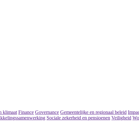
 klimaat
Finance
Governance
Gemeentelijke en regionaal beleid
Impac
kkelingssamenwerking
Sociale zekerheid en pensioenen
Veiligheid
Wo