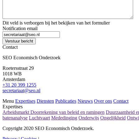
Dit veld is verborgen bij het bekijken van het formulier
Notification email
Verstuur bericht
Contact
SEO Economisch Onderzoek
Roetersstraat 29
1018 WB
Amsterdam
+31 20 399 1255
secretariaat@seo.nl
Menu
Expertises
Diensten
Publicaties
Nieuws
Over ons
Contact
Expertises
Arbeidsmarkt
Doorrekening van beleid en ramingen
Duurzaamheid en
batenanalyse
Luchtvaart
Mededinging
Onderwijs
Ongelijkheid
Ontwi
Copyright 2020 SEO Economisch Onderzoek.
Privacy
|
Cookies
|