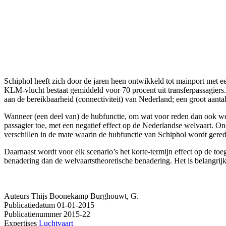
Schiphol heeft zich door de jaren heen ontwikkeld tot mainport met
KLM-vlucht bestaat gemiddeld voor 70 procent uit transferpassagiers
aan de bereikbaarheid (connectiviteit) van Nederland; een groot aan
Wanneer (een deel van) de hubfunctie, om wat voor reden dan ook we
passagier toe, met een negatief effect op de Nederlandse welvaart. O
verschillen in de mate waarin de hubfunctie van Schiphol wordt gere
Daarnaast wordt voor elk scenario’s het korte-termijn effect op de t
benadering dan de welvaartstheoretische benadering. Het is belangri
Auteurs
Thijs Boonekamp
Burghouwt, G.
Publicatiedatum
01-01-2015
Publicatienummer
2015-22
Expertises
Luchtvaart