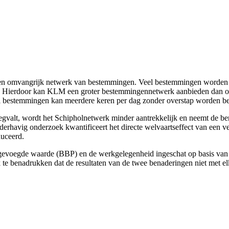
 een omvangrijk netwerk van bestemmingen. Veel bestemmingen worden 
. Hierdoor kan KLM een groter bestemmingennetwerk aanbieden dan op ba
tal bestemmingen kan meerdere keren per dag zonder overstap worden be
gvalt, wordt het Schipholnetwerk minder aantrekkelijk en neemt de be
nderhavig onderzoek kwantificeert het directe welvaartseffect van een 
duceerd.
oegevoegde waarde (BBP) en de werkgelegenheid ingeschat op basis van 
jk te benadrukken dat de resultaten van de twee benaderingen niet met