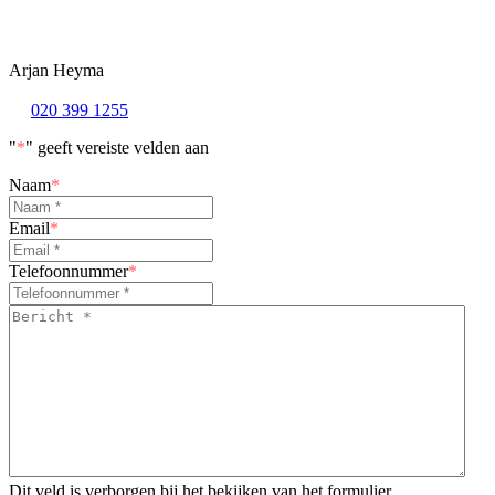
Arjan Heyma
020 399 1255
"
*
" geeft vereiste velden aan
Naam
*
Email
*
Telefoonnummer
*
Bericht
*
*
Dit veld is verborgen bij het bekijken van het formulier