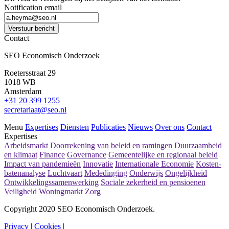
Notification email
Verstuur bericht
Contact
SEO Economisch Onderzoek
Roetersstraat 29
1018 WB
Amsterdam
+31 20 399 1255
secretariaat@seo.nl
Menu
Expertises
Diensten
Publicaties
Nieuws
Over ons
Contact
Expertises
Arbeidsmarkt
Doorrekening van beleid en ramingen
Duurzaamheid
en klimaat
Finance
Governance
Gemeentelijke en regionaal beleid
Impact van pandemieën
Innovatie
Internationale Economie
Kosten-
batenanalyse
Luchtvaart
Mededinging
Onderwijs
Ongelijkheid
Ontwikkelingssamenwerking
Sociale zekerheid en pensioenen
Veiligheid
Woningmarkt
Zorg
Copyright 2020 SEO Economisch Onderzoek.
Privacy
|
Cookies
|