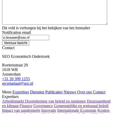
Dit veld is verborgen bij het bekijken van het formulier
Notification email
Verstuur bericht
Contact
SEO Economisch Onderzoek
Roetersstraat 29
1018 WB
Amsterdam
+31 20 399 1255
secretariaat@seo.nl
Menu
Expertises
Diensten
Publicaties
Nieuws
Over ons
Contact
Expertises
Arbeidsmarkt
Doorrekening van beleid en ramingen
Duurzaamheid
en klimaat
Finance
Governance
Gemeentelijke en regionaal beleid
Impact van pandemieën
Innovatie
Internationale Economie
Kosten-