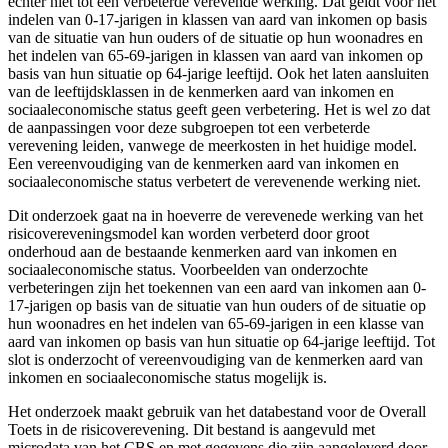
echter niet tot een verbeterde verevende werking. Dat geldt voor het
indelen van 0-17-jarigen in klassen van aard van inkomen op basis
van de situatie van hun ouders of de situatie op hun woonadres en
het indelen van 65-69-jarigen in klassen van aard van inkomen op
basis van hun situatie op 64-jarige leeftijd. Ook het laten aansluiten
van de leeftijdsklassen in de kenmerken aard van inkomen en
sociaaleconomische status geeft geen verbetering. Het is wel zo dat
de aanpassingen voor deze subgroepen tot een verbeterde
verevening leiden, vanwege de meerkosten in het huidige model.
Een vereenvoudiging van de kenmerken aard van inkomen en
sociaaleconomische status verbetert de verevenende werking niet.
Dit onderzoek gaat na in hoeverre de verevenede werking van het
risicovereveningsmodel kan worden verbeterd door groot
onderhoud aan de bestaande kenmerken aard van inkomen en
sociaaleconomische status. Voorbeelden van onderzochte
verbeteringen zijn het toekennen van een aard van inkomen aan 0-
17-jarigen op basis van de situatie van hun ouders of de situatie op
hun woonadres en het indelen van 65-69-jarigen in een klasse van
aard van inkomen op basis van hun situatie op 64-jarige leeftijd. Tot
slot is onderzocht of vereenvoudiging van de kenmerken aard van
inkomen en sociaaleconomische status mogelijk is.
Het onderzoek maakt gebruik van het databestand voor de Overall
Toets in de risicoverevening. Dit bestand is aangevuld met
microdata van het CBS en met gegevens die zijn aangeleverd door