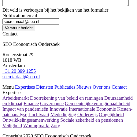
Dit veld is verborgen bij het bekijken van het formulier
Notification email
Verstuur bericht
Contact
SEO Economisch Onderzoek
Roetersstraat 29
1018 WB
Amsterdam
+31 20 399 1255
secretariaat@seo.nl
Menu
Expertises
Diensten
Publicaties
Nieuws
Over ons
Contact
Expertises
Arbeidsmarkt
Doorrekening van beleid en ramingen
Duurzaamheid
en klimaat
Finance
Governance
Gemeentelijke en regionaal beleid
Impact van pandemieën
Innovatie
Internationale Economie
Kosten-
batenanalyse
Luchtvaart
Mededinging
Onderwijs
Ongelijkheid
Ontwikkelingssamenwerking
Sociale zekerheid en pensioenen
Veiligheid
Woningmarkt
Zorg
Copyright 2020 SEO Economisch Onderzoek.