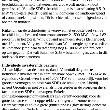
beschikkingen is nog niet gerealiseerd of wordt mogelijk nooit
gerealiseerd. Van alle SDE+-beschikkingen is naar schatting 9.519
MW “agro-gerelateerd”: denk aan windmolens op landbouwgrond
of zonnepanelen op stallen. Dit is echter niet per se in eigendom van
boeren en tuinders.
Kijkend naar de technologie, is verreweg het grootste deel van de
beschikkingen bestemd voor zonnestroom: 21.590 MW, oftewel 82
procent van het totaal. Wind op land neemt een steeds kleiner deel,
met 15 procent. Volgens de Routekaart Windenergie op zee wordt er
de komende jaren naar verwachting nog 6.100 MW aan projecten
op zee gegund. Dat valt buiten de SDE+ beschikkingen, zoals in dit
onderzoek meegenomen.
Individuele investerende partijen
Als we kijken naar de actoren, dan is Vattenfall de grootste
individuele investeerder in hernieuwbare opwek, met 1.295 MW in
eigendom. GroenLeven is met 1.473 MW verantwoordelijk voor het
grootste vermogen op basis van SDE+-beschikkingen. Hierbij
acteert Groenleven niet overal als investeerder in de projecten die zij
faciliteren met SDE+-aanvragen. Enkele
zonnestroomprojectontwikkelaars zijn verantwoordelijk voor de
grote toename van het opgestelde vermogen aan zonnestroom.
Daarnaast zijn er enkele grote (buitenlandse) (investerings)concerns
die aandelen in Nederlandse windparken op zee hebben gekocht.