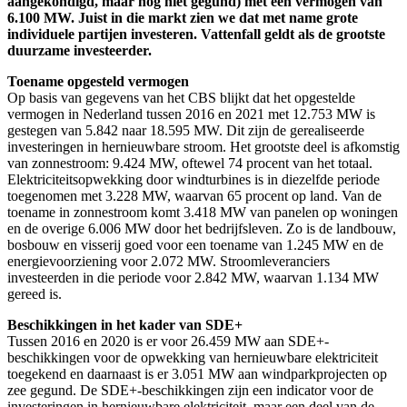
aangekondigd, maar nog niet gegund) met een vermogen van
6.100 MW. Juist in die markt zien we dat met name grote
individuele partijen investeren. Vattenfall geldt als de grootste
duurzame investeerder.
Toename opgesteld vermogen
Op basis van gegevens van het CBS blijkt dat het opgestelde
vermogen in Nederland tussen 2016 en 2021 met 12.753 MW is
gestegen van 5.842 naar 18.595 MW. Dit zijn de gerealiseerde
investeringen in hernieuwbare stroom. Het grootste deel is afkomstig
van zonnestroom: 9.424 MW, oftewel 74 procent van het totaal.
Elektriciteitsopwekking door windturbines is in diezelfde periode
toegenomen met 3.228 MW, waarvan 65 procent op land. Van de
toename in zonnestroom komt 3.418 MW van panelen op woningen
en de overige 6.006 MW door het bedrijfsleven. Zo is de landbouw,
bosbouw en visserij goed voor een toename van 1.245 MW en de
energievoorziening voor 2.072 MW. Stroomleveranciers
investeerden in die periode voor 2.842 MW, waarvan 1.134 MW
gereed is.
Beschikkingen in het kader van SDE+
Tussen 2016 en 2020 is er voor 26.459 MW aan SDE+-
beschikkingen voor de opwekking van hernieuwbare elektriciteit
toegekend en daarnaast is er 3.051 MW aan windparkprojecten op
zee gegund. De SDE+-beschikkingen zijn een indicator voor de
investeringen in hernieuwbare elektriciteit, maar een deel van de