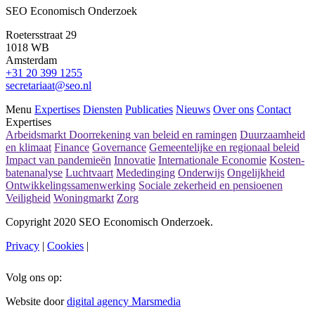
SEO Economisch Onderzoek
Roetersstraat 29
1018 WB
Amsterdam
+31 20 399 1255
secretariaat@seo.nl
Menu
Expertises
Diensten
Publicaties
Nieuws
Over ons
Contact
Expertises
Arbeidsmarkt
Doorrekening van beleid en ramingen
Duurzaamheid
en klimaat
Finance
Governance
Gemeentelijke en regionaal beleid
Impact van pandemieën
Innovatie
Internationale Economie
Kosten-
batenanalyse
Luchtvaart
Mededinging
Onderwijs
Ongelijkheid
Ontwikkelingssamenwerking
Sociale zekerheid en pensioenen
Veiligheid
Woningmarkt
Zorg
Copyright 2020 SEO Economisch Onderzoek.
Privacy
|
Cookies
|
Volg ons op:
Website door
digital agency Marsmedia