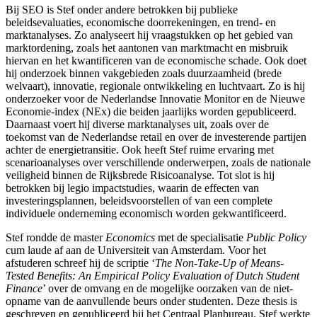
Bij SEO is Stef onder andere betrokken bij publieke
beleidsevaluaties, economische doorrekeningen, en trend- en
marktanalyses. Zo analyseert hij vraagstukken op het gebied van
marktordening, zoals het aantonen van marktmacht en misbruik
hiervan en het kwantificeren van de economische schade. Ook doet
hij onderzoek binnen vakgebieden zoals duurzaamheid (brede
welvaart), innovatie, regionale ontwikkeling en luchtvaart. Zo is hij
onderzoeker voor de Nederlandse Innovatie Monitor en de Nieuwe
Economie-index (NEx) die beiden jaarlijks worden gepubliceerd.
Daarnaast voert hij diverse marktanalyses uit, zoals over de
toekomst van de Nederlandse retail en over de investerende partijen
achter de energietransitie. Ook heeft Stef ruime ervaring met
scenarioanalyses over verschillende onderwerpen, zoals de nationale
veiligheid binnen de Rijksbrede Risicoanalyse. Tot slot is hij
betrokken bij legio impactstudies, waarin de effecten van
investeringsplannen, beleidsvoorstellen of van een complete
individuele onderneming economisch worden gekwantificeerd.
Stef rondde de master
Economics
met de specialisatie
Public Policy
cum laude af aan de Universiteit van Amsterdam. Voor het
afstuderen schreef hij de scriptie ‘
The Non-Take-Up of Means-
Tested Benefits: An Empirical Policy Evaluation of Dutch Student
Finance
’ over de omvang en de mogelijke oorzaken van de niet-
opname van de aanvullende beurs onder studenten. Deze thesis is
geschreven en gepubliceerd bij het Centraal Planbureau. Stef werkte