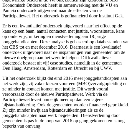
Economisch Onderzoek heeft in samenwerking met de VU en
Panteia onderzoek uitgevoerd naar de effecten van de
Participatiewet. Het onderzoek is gefinancierd door Instituut Gak.
Er is een kwantitatief onderzoek uitgevoerd naar het effect op de
kans op een baan, aantal contacten met justitie, woonsituatie, kans
op onderwijs, uitkering en dienstverlening aan 18-jarige
jonggehandicapten. Deze analyse is gebaseerd op databestanden van
het CBS tot en met december 2016. Daarnaast is een kwalitatief
onderzoek uitgevoerd naar de inspanningen van gemeenten om de
nieuwe doelgroep aan het werk te helpen. Dit kwalitatieve
onderzoek bestaat uit vijf case studies, namelijk in de gemeenten
Den Haag, Amsterdam, Rotterdam en Utrecht en bij UWV.
Uit het onderzoek blijkt dat eind 2016 meer jonggehandicapten aan
het werk zijn, zij vaker kiezen voor een (MBO)vervolgopleiding en
ze minder in contact komen met justitie. Dit wordt vooral
veroorzaakt door de nieuwe Participatiewet. Werk via de
Participatiewet levert namelijk meer op dan een lagere
bijstandsuitkering. Ook de gemeenten worden financieel geprikkeld.
Zij zijn minder kwijt aan bijstandsuitkeringen als ze de
jonggehandicapten naar werk begeleiden. Dienstverlening door
gemeenten is pas in de loop van 2016 op gang gekomen en is nog
beperkt van omvang.