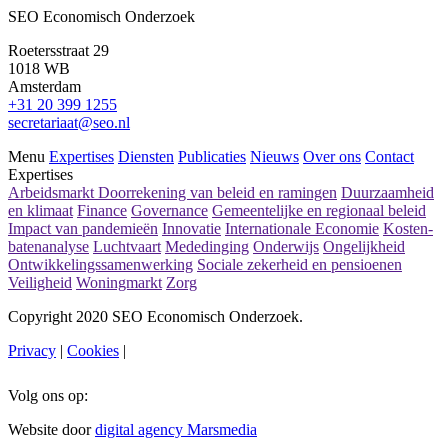
SEO Economisch Onderzoek
Roetersstraat 29
1018 WB
Amsterdam
+31 20 399 1255
secretariaat@seo.nl
Menu
Expertises
Diensten
Publicaties
Nieuws
Over ons
Contact
Expertises
Arbeidsmarkt
Doorrekening van beleid en ramingen
Duurzaamheid
en klimaat
Finance
Governance
Gemeentelijke en regionaal beleid
Impact van pandemieën
Innovatie
Internationale Economie
Kosten-
batenanalyse
Luchtvaart
Mededinging
Onderwijs
Ongelijkheid
Ontwikkelingssamenwerking
Sociale zekerheid en pensioenen
Veiligheid
Woningmarkt
Zorg
Copyright 2020 SEO Economisch Onderzoek.
Privacy
|
Cookies
|
Volg ons op:
Website door
digital agency Marsmedia