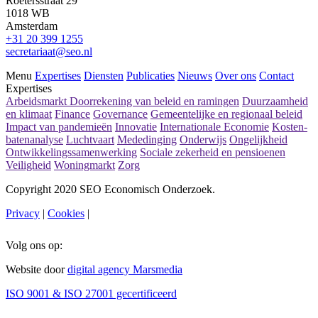
Roetersstraat 29
1018 WB
Amsterdam
+31 20 399 1255
secretariaat@seo.nl
Menu
Expertises
Diensten
Publicaties
Nieuws
Over ons
Contact
Expertises
Arbeidsmarkt
Doorrekening van beleid en ramingen
Duurzaamheid
en klimaat
Finance
Governance
Gemeentelijke en regionaal beleid
Impact van pandemieën
Innovatie
Internationale Economie
Kosten-
batenanalyse
Luchtvaart
Mededinging
Onderwijs
Ongelijkheid
Ontwikkelingssamenwerking
Sociale zekerheid en pensioenen
Veiligheid
Woningmarkt
Zorg
Copyright 2020 SEO Economisch Onderzoek.
Privacy
|
Cookies
|
Volg ons op:
Website door
digital agency Marsmedia
ISO 9001 & ISO 27001 gecertificeerd