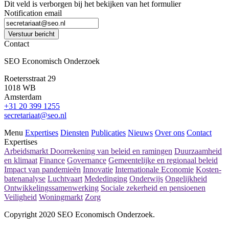
Dit veld is verborgen bij het bekijken van het formulier
Notification email
Verstuur bericht
Contact
SEO Economisch Onderzoek
Roetersstraat 29
1018 WB
Amsterdam
+31 20 399 1255
secretariaat@seo.nl
Menu
Expertises
Diensten
Publicaties
Nieuws
Over ons
Contact
Expertises
Arbeidsmarkt
Doorrekening van beleid en ramingen
Duurzaamheid
en klimaat
Finance
Governance
Gemeentelijke en regionaal beleid
Impact van pandemieën
Innovatie
Internationale Economie
Kosten-
batenanalyse
Luchtvaart
Mededinging
Onderwijs
Ongelijkheid
Ontwikkelingssamenwerking
Sociale zekerheid en pensioenen
Veiligheid
Woningmarkt
Zorg
Copyright 2020 SEO Economisch Onderzoek.