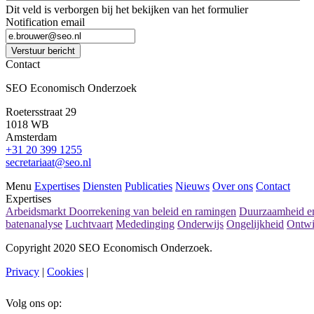
Dit veld is verborgen bij het bekijken van het formulier
Notification email
Verstuur bericht
Contact
SEO Economisch Onderzoek
Roetersstraat 29
1018 WB
Amsterdam
+31 20 399 1255
secretariaat@seo.nl
Menu
Expertises
Diensten
Publicaties
Nieuws
Over ons
Contact
Expertises
Arbeidsmarkt
Doorrekening van beleid en ramingen
Duurzaamheid en
batenanalyse
Luchtvaart
Mededinging
Onderwijs
Ongelijkheid
Ontwi
Copyright 2020 SEO Economisch Onderzoek.
Privacy
|
Cookies
|
Volg ons op: