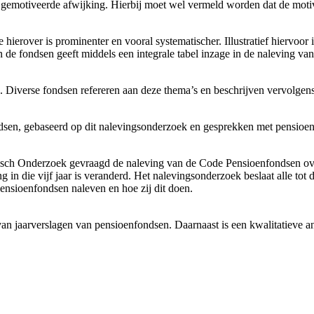
 gemotiveerde afwijking. Hierbij moet wel vermeld worden dat de moti
ierover is prominenter en vooral systematischer. Illustratief hiervoor 
de fondsen geeft middels een integrale tabel inzage in de naleving va
. Diverse fondsen refereren aan deze thema’s en beschrijven vervolgen
sen, gebaseerd op dit nalevingsonderzoek en gesprekken met pensioe
 Onderzoek gevraagd de naleving van de Code Pensioenfondsen over b
g in die vijf jaar is veranderd. Het nalevingsonderzoek beslaat alle t
ensioenfondsen naleven en hoe zij dit doen.
 van jaarverslagen van pensioenfondsen. Daarnaast is een kwalitatiev