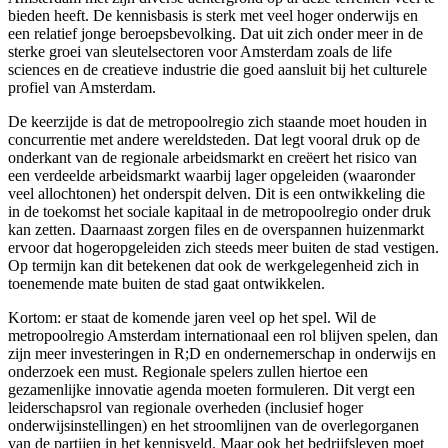
bieden heeft. De kennisbasis is sterk met veel hoger onderwijs en
een relatief jonge beroepsbevolking. Dat uit zich onder meer in de
sterke groei van sleutelsectoren voor Amsterdam zoals de life
sciences en de creatieve industrie die goed aansluit bij het culturele
profiel van Amsterdam.
De keerzijde is dat de metropoolregio zich staande moet houden in
concurrentie met andere wereldsteden. Dat legt vooral druk op de
onderkant van de regionale arbeidsmarkt en creëert het risico van
een verdeelde arbeidsmarkt waarbij lager opgeleiden (waaronder
veel allochtonen) het onderspit delven. Dit is een ontwikkeling die
in de toekomst het sociale kapitaal in de metropoolregio onder druk
kan zetten. Daarnaast zorgen files en de overspannen huizenmarkt
ervoor dat hogeropgeleiden zich steeds meer buiten de stad vestigen.
Op termijn kan dit betekenen dat ook de werkgelegenheid zich in
toenemende mate buiten de stad gaat ontwikkelen.
Kortom: er staat de komende jaren veel op het spel. Wil de
metropoolregio Amsterdam internationaal een rol blijven spelen, dan
zijn meer investeringen in R;D en ondernemerschap in onderwijs en
onderzoek een must. Regionale spelers zullen hiertoe een
gezamenlijke innovatie agenda moeten formuleren. Dit vergt een
leiderschapsrol van regionale overheden (inclusief hoger
onderwijsinstellingen) en het stroomlijnen van de overlegorganen
van de partijen in het kennisveld. Maar ook het bedrijfsleven moet