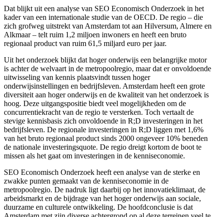
Dat blijkt uit een analyse van SEO Economisch Onderzoek in het
kader van een internationale studie van de OECD. De regio – die
zich grofweg uitstrekt van Amsterdam tot aan Hilversum, Almere en
Alkmaar – telt ruim 1,2 miljoen inwoners en heeft een bruto
regionaal product van ruim 61,5 miljard euro per jaar.
Uit het onderzoek blijkt dat hoger onderwijs een belangrijke motor
is achter de welvaart in de metropoolregio, maar dat er onvoldoende
uitwisseling van kennis plaatsvindt tussen hoger
onderwijsinstellingen en bedrijfsleven. Amsterdam heeft een grote
diversiteit aan hoger onderwijs en de kwaliteit van het onderzoek is
hoog. Deze uitgangspositie biedt veel mogelijkheden om de
concurrentiekracht van de regio te versterken. Toch vertaalt de
stevige kennisbasis zich onvoldoende in R;D investeringen in het
bedrijfsleven. De regionale investeringen in R;D liggen met 1,6%
van het bruto regionaal product sinds 2000 ongeveer 10% beneden
de nationale investeringsquote. De regio dreigt kortom de boot te
missen als het gaat om investeringen in de kenniseconomie.
SEO Economisch Onderzoek heeft een analyse van de sterke en
zwakke punten gemaakt van de kenniseconomie in de
metropoolregio. De nadruk ligt daarbij op het innovatieklimaat, de
arbeidsmarkt en de bijdrage van het hoger onderwijs aan sociale,
duurzame en culturele ontwikkeling. De hoofdconclusie is dat
Amsterdam met zijn diverse achtergrond op al deze terreinen veel te