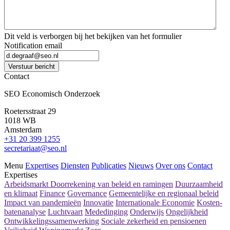
Dit veld is verborgen bij het bekijken van het formulier
Notification email
Verstuur bericht
Contact
SEO Economisch Onderzoek
Roetersstraat 29
1018 WB
Amsterdam
+31 20 399 1255
secretariaat@seo.nl
Menu
Expertises
Diensten
Publicaties
Nieuws
Over ons
Contact
Expertises
Arbeidsmarkt
Doorrekening van beleid en ramingen
Duurzaamheid
en klimaat
Finance
Governance
Gemeentelijke en regionaal beleid
Impact van pandemieën
Innovatie
Internationale Economie
Kosten-
batenanalyse
Luchtvaart
Mededinging
Onderwijs
Ongelijkheid
Ontwikkelingssamenwerking
Sociale zekerheid en pensioenen