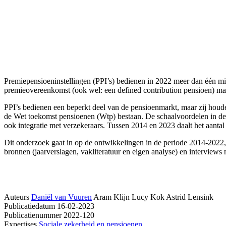
Premiepensioeninstellingen (PPI’s) bedienen in 2022 meer dan één mil
premieovereenkomst (ook wel: een defined contribution pensioen) ma
PPI’s bedienen een beperkt deel van de pensioenmarkt, maar zij houde
de Wet toekomst pensioenen (Wtp) bestaan. De schaalvoordelen in de 
ook integratie met verzekeraars. Tussen 2014 en 2023 daalt het aantal 
Dit onderzoek gaat in op de ontwikkelingen in de periode 2014-2022,
bronnen (jaarverslagen, vakliteratuur en eigen analyse) en interview
Auteurs
Daniël van Vuuren
Aram Klijn
Lucy Kok
Astrid Lensink
Publicatiedatum
16-02-2023
Publicatienummer
2022-120
Expertises
Sociale zekerheid en pensioenen