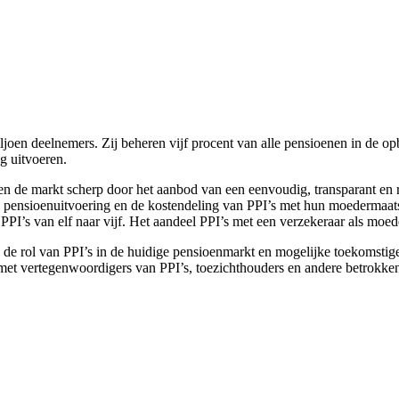
joen deelnemers. Zij beheren vijf procent van alle pensioenen in de op
g uitvoeren.
n de markt scherp door het aanbod van een eenvoudig, transparant en r
pensioenuitvoering en de kostendeling van PPI’s met hun moedermaatsc
PPI’s van elf naar vijf. Het aandeel PPI’s met een verzekeraar als moede
 de rol van PPI’s in de huidige pensioenmarkt en mogelijke toekomstig
s met vertegenwoordigers van PPI’s, toezichthouders en andere betrokken