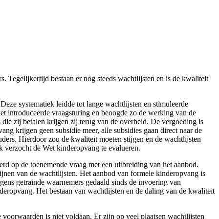
gelijkertijd bestaan er nog steeds wachtlijsten en is de kwaliteit
eze systematiek leidde tot lange wachtlijsten en stimuleerde
et introduceerde vraagsturing en beoogde zo de werking van de
die zij betalen krijgen zij terug van de overheid. De vergoeding is
g krijgen geen subsidie meer, alle subsidies gaan direct naar de
rs. Hierdoor zou de kwaliteit moeten stijgen en de wachtlijsten
 verzocht de Wet kinderopvang te evalueren.
erd op de toenemende vraag met een uitbreiding van het aanbod.
dwijnen van de wachtlijsten. Het aanbod van formele kinderopvang is
lgens getrainde waarnemers gedaald sinds de invoering van
nderopvang. Het bestaan van wachtlijsten en de daling van de kwaliteit
voorwaarden is niet voldaan. Er zijn op veel plaatsen wachtlijsten