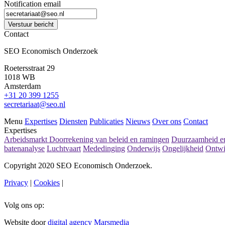
Notification email
Verstuur bericht
Contact
SEO Economisch Onderzoek
Roetersstraat 29
1018 WB
Amsterdam
+31 20 399 1255
secretariaat@seo.nl
Menu
Expertises
Diensten
Publicaties
Nieuws
Over ons
Contact
Expertises
Arbeidsmarkt
Doorrekening van beleid en ramingen
Duurzaamheid en
batenanalyse
Luchtvaart
Mededinging
Onderwijs
Ongelijkheid
Ontwi
Copyright 2020 SEO Economisch Onderzoek.
Privacy
|
Cookies
|
Volg ons op:
Website door
digital agency Marsmedia