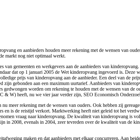
pvang en aanbieders houden meer rekening met de wensen van ouders. Te
de markt nog niet optimaal werkt.
ies van gemeenten en werkgevers aan de aanbieders van kinderopvang. D
ndaar dat op 1 januari 2005 de Wet kinderopvang ingevoerd is. Deze w
lledige prijs van kinderopvang aan de aanbieder. Een deel van de prijs 
 zijn gebonden aan een maximum uurtarief. Aanbieders van kinderopvan
ers gedwongen worden om rekening te houden met de wensen van de oude
OC & W) heeft, nu we vier jaar verder zijn, SEO Economisch Onderzoek
den nu meer rekening met de wensen van ouders. Ook hebben zij gereage
s en is de reistijd verkort. Marktwerking heeft niet geleid tot het ver
genomen vraag naar kinderopvang. De kwaliteit van kinderopvang is vo
jn in 2008, evenals in 2004, zeer tevreden over de kwaliteit van de ki
eitafweging maken en dat aanbieders met elkaar concurreren. Aan beide 