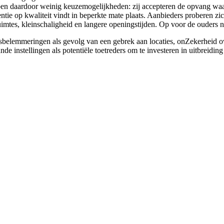
n daardoor weinig keuzemogelijkheden: zij accepteren de opvang waar
ntie op kwaliteit vindt in beperkte mate plaats. Aanbieders proberen zi
uimtes, kleinschaligheid en langere openingstijden. Op voor de ouders n
gsbelemmeringen als gevolg van een gebrek aan locaties, onZekerheid 
nstellingen als potentiële toetreders om te investeren in uitbreiding 