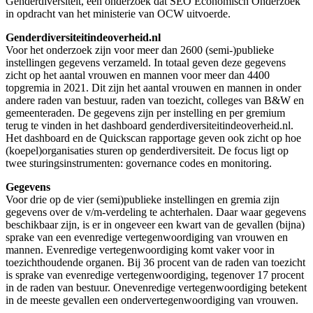
Genderdiversiteit, een onderzoek dat SEO Economisch Onderzoek
in opdracht van het ministerie van OCW uitvoerde.
Genderdiversiteitindeoverheid.nl
Voor het onderzoek zijn voor meer dan 2600 (semi-)publieke
instellingen gegevens verzameld. In totaal geven deze gegevens
zicht op het aantal vrouwen en mannen voor meer dan 4400
topgremia in 2021. Dit zijn het aantal vrouwen en mannen in onder
andere raden van bestuur, raden van toezicht, colleges van B&W en
gemeenteraden. De gegevens zijn per instelling en per gremium
terug te vinden in het dashboard genderdiversiteitindeoverheid.nl.
Het dashboard en de Quickscan rapportage geven ook zicht op hoe
(koepel)organisaties sturen op genderdiversiteit. De focus ligt op
twee sturingsinstrumenten: governance codes en monitoring.
Gegevens
Voor drie op de vier (semi)publieke instellingen en gremia zijn
gegevens over de v/m-verdeling te achterhalen. Daar waar gegevens
beschikbaar zijn, is er in ongeveer een kwart van de gevallen (bijna)
sprake van een evenredige vertegenwoordiging van vrouwen en
mannen. Evenredige vertegenwoordiging komt vaker voor in
toezichthoudende organen. Bij 36 procent van de raden van toezicht
is sprake van evenredige vertegenwoordiging, tegenover 17 procent
in de raden van bestuur. Onevenredige vertegenwoordiging betekent
in de meeste gevallen een ondervertegenwoordiging van vrouwen.