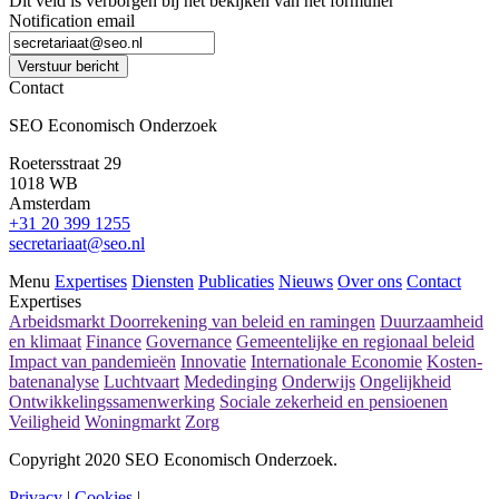
Dit veld is verborgen bij het bekijken van het formulier
Notification email
Verstuur bericht
Contact
SEO Economisch Onderzoek
Roetersstraat 29
1018 WB
Amsterdam
+31 20 399 1255
secretariaat@seo.nl
Menu
Expertises
Diensten
Publicaties
Nieuws
Over ons
Contact
Expertises
Arbeidsmarkt
Doorrekening van beleid en ramingen
Duurzaamheid
en klimaat
Finance
Governance
Gemeentelijke en regionaal beleid
Impact van pandemieën
Innovatie
Internationale Economie
Kosten-
batenanalyse
Luchtvaart
Mededinging
Onderwijs
Ongelijkheid
Ontwikkelingssamenwerking
Sociale zekerheid en pensioenen
Veiligheid
Woningmarkt
Zorg
Copyright 2020 SEO Economisch Onderzoek.
Privacy
|
Cookies
|