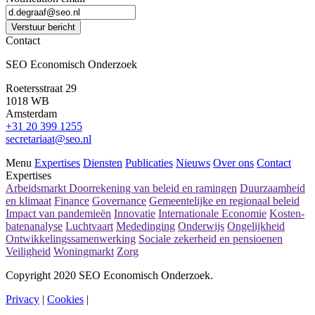
Verstuur bericht
Contact
SEO Economisch Onderzoek
Roetersstraat 29
1018 WB
Amsterdam
+31 20 399 1255
secretariaat@seo.nl
Menu
Expertises
Diensten
Publicaties
Nieuws
Over ons
Contact
Expertises
Arbeidsmarkt
Doorrekening van beleid en ramingen
Duurzaamheid
en klimaat
Finance
Governance
Gemeentelijke en regionaal beleid
Impact van pandemieën
Innovatie
Internationale Economie
Kosten-
batenanalyse
Luchtvaart
Mededinging
Onderwijs
Ongelijkheid
Ontwikkelingssamenwerking
Sociale zekerheid en pensioenen
Veiligheid
Woningmarkt
Zorg
Copyright 2020 SEO Economisch Onderzoek.
Privacy
|
Cookies
|