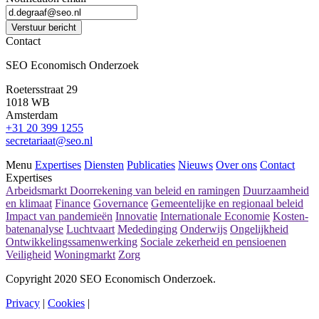
Verstuur bericht
Contact
SEO Economisch Onderzoek
Roetersstraat 29
1018 WB
Amsterdam
+31 20 399 1255
secretariaat@seo.nl
Menu
Expertises
Diensten
Publicaties
Nieuws
Over ons
Contact
Expertises
Arbeidsmarkt
Doorrekening van beleid en ramingen
Duurzaamheid
en klimaat
Finance
Governance
Gemeentelijke en regionaal beleid
Impact van pandemieën
Innovatie
Internationale Economie
Kosten-
batenanalyse
Luchtvaart
Mededinging
Onderwijs
Ongelijkheid
Ontwikkelingssamenwerking
Sociale zekerheid en pensioenen
Veiligheid
Woningmarkt
Zorg
Copyright 2020 SEO Economisch Onderzoek.
Privacy
|
Cookies
|