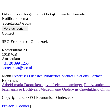
Dit veld is verborgen bij het bekijken van het formulier
Notification email
Verstuur bericht
Contact
SEO Economisch Onderzoek
Roetersstraat 29
1018 WB
Amsterdam
+31 20 399 1255
secretariaat@seo.nl
Menu
Expertises
Diensten
Publicaties
Nieuws
Over ons
Contact
Expertises
Arbeidsmarkt
Doorrekening van beleid en ramingen
Duurzaamheid en
batenanalyse
Luchtvaart
Mededinging
Onderwijs
Ongelijkheid
Ontwi
Copyright 2020 SEO Economisch Onderzoek.
Privacy
|
Cookies
|