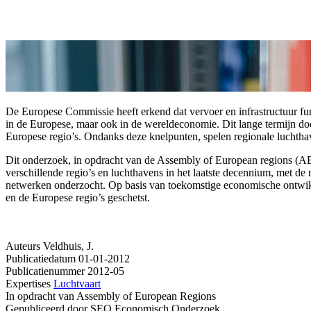
De Europese Commissie heeft erkend dat vervoer en infrastructuur fu
in de Europese, maar ook in de wereldeconomie. Dit lange termijn do
Europese regio’s. Ondanks deze knelpunten, spelen regionale luchthave
Dit onderzoek, in opdracht van de Assembly of European regions (AER
verschillende regio’s en luchthavens in het laatste decennium, met d
netwerken onderzocht. Op basis van toekomstige economische ontwikk
en de Europese regio’s geschetst.
Auteurs
Veldhuis, J.
Publicatiedatum
01-01-2012
Publicatienummer
2012-05
Expertises
Luchtvaart
In opdracht van
Assembly of European Regions
Gepubliceerd door
SEO Economisch Onderzoek