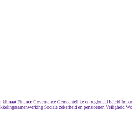
 klimaat
Finance
Governance
Gemeentelijke en regionaal beleid
Impac
kkelingssamenwerking
Sociale zekerheid en pensioenen
Veiligheid
Wo