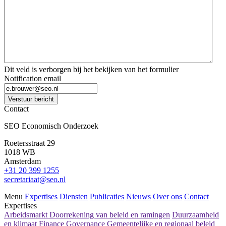
Dit veld is verborgen bij het bekijken van het formulier
Notification email
Verstuur bericht
Contact
SEO Economisch Onderzoek
Roetersstraat 29
1018 WB
Amsterdam
+31 20 399 1255
secretariaat@seo.nl
Menu
Expertises
Diensten
Publicaties
Nieuws
Over ons
Contact
Expertises
Arbeidsmarkt
Doorrekening van beleid en ramingen
Duurzaamheid
en klimaat
Finance
Governance
Gemeentelijke en regionaal beleid