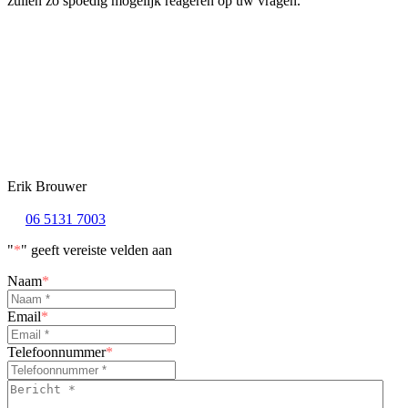
zullen zo spoedig mogelijk reageren op uw vragen.
Erik Brouwer
06 5131 7003
"
*
" geeft vereiste velden aan
Naam
*
Email
*
Telefoonnummer
*
Bericht
*
*