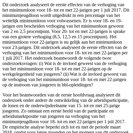
Dit onderzoek analyseert de eerste effecten van de verhoging van
het minimumloon voor 18- tot en met 22-jarigen per 1 juli 2017. Dit
minimumjeugdloon wordt uitgedrukt in een percentage van het
wettelijk minimumloon voor volwassenen. Er is voor 18- en 19-
jarigen een bescheiden verhoging van het minimumloon geweest
van 2 en 2,5 procentpunt. Voor 20- tot en met 22-jarigen is sprake
van een grotere verhoging (8,5, 12,5 en 15 procentpunt). Het
minimumloon voor 22-jarigen is nu gelijk aan het minimumloon
voor 23-jarigen. Dit onderzoek analyseert de eerste effecten van de
verhoging van het minimumloon voor 18- tot en met 22-jarigen per
1 juli 2017. Het onderzoek beantwoordt de volgende twee
onderzoeksvragen: (i) Wat is de invloed geweest van de verhoging
van het minimumloon voor 18- tot en met 22-jarigen op de
werkgelegenheid van jongeren? (ii) Wat is de invloed geweest van
de verhoging van het minimumloon voor 18- tot en met 22-jarigen
op de instroom van jongeren in bbl-opleidingen?
Voor het beantwoorden van de eerste hoofdvraag analyseert dit
onderzoek onder andere de ontwikkeling van de arbeidsparticipatie,
de lonen en de onderwijsdeelname van 15- tot en met 25-jarige
jongeren. Zo ontstaat een eerste beeld van de participatie en
arbeidsmarktpositie van jongeren na verhoging van het
minimumjeugdloon voor 18- tot en met 22-jarigen per 1 juli 2017.
De empirische analyse beperkt zich tot en met de periode maart
2018, omdat voor latere maanden op het moment van dit onderzoek