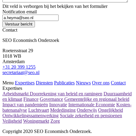
Dit veld is verborgen bij het bekijken van het formulier
Notification email
Verstuur bericht
Contact
SEO Economisch Onderzoek
Roetersstraat 29
1018 WB
Amsterdam
+31 20 399 1255
secretariaat@seo.nl
Menu
Expertises
Diensten
Publicaties
Nieuws
Over ons
Contact
Expertises
Arbeidsmarkt
Doorrekening van beleid en ramingen
Duurzaamheid
en klimaat
Finance
Governance
Gemeentelijke en regionaal beleid
Impact van pandemieën
Innovatie
Internationale Economie
Kosten-
batenanalyse
Luchtvaart
Mededinging
Onderwijs
Ongelijkheid
Ontwikkelingssamenwerking
Sociale zekerheid en pensioenen
Veiligheid
Woningmarkt
Zorg
Copyright 2020 SEO Economisch Onderzoek.