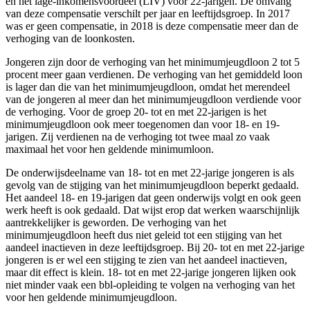
en het lage-inkomensvoordeel (LIV) voor 22-jarigen. De omvang
van deze compensatie verschilt per jaar en leeftijdsgroep. In 2017
was er geen compensatie, in 2018 is deze compensatie meer dan de
verhoging van de loonkosten.
Jongeren zijn door de verhoging van het minimumjeugdloon 2 tot 5
procent meer gaan verdienen. De verhoging van het gemiddeld loon
is lager dan die van het minimumjeugdloon, omdat het merendeel
van de jongeren al meer dan het minimumjeugdloon verdiende voor
de verhoging. Voor de groep 20- tot en met 22-jarigen is het
minimumjeugdloon ook meer toegenomen dan voor 18- en 19-
jarigen. Zij verdienen na de verhoging tot twee maal zo vaak
maximaal het voor hen geldende minimumloon.
De onderwijsdeelname van 18- tot en met 22-jarige jongeren is als
gevolg van de stijging van het minimumjeugdloon beperkt gedaald.
Het aandeel 18- en 19-jarigen dat geen onderwijs volgt en ook geen
werk heeft is ook gedaald. Dat wijst erop dat werken waarschijnlijk
aantrekkelijker is geworden. De verhoging van het
minimumjeugdloon heeft dus niet geleid tot een stijging van het
aandeel inactieven in deze leeftijdsgroep. Bij 20- tot en met 22-jarige
jongeren is er wel een stijging te zien van het aandeel inactieven,
maar dit effect is klein. 18- tot en met 22-jarige jongeren lijken ook
niet minder vaak een bbl-opleiding te volgen na verhoging van het
voor hen geldende minimumjeugdloon.