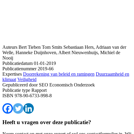
Auteurs
Bert Tieben
Tom Smits
Sebastiaan Hers, Adriaan van der
Welle, Hanneke Duijnhoven, Albert Nieuwenhuijs, Michiel de
Nooij
Publicatiedatum
01-01-2019
Publicatienummer
2019-66
Expertises
Doorrekening van beleid en ramingen
Duurzaamheid en
klimaat
Veiligheid
Gepubliceerd door
SEO Economisch Onderzoek
Publicatie type
Rapport
ISBN
978-90-6733-998-8
Heeft u vragen over deze publicatie?
Neem contact op met onze expert of vul ons contactformulier in. Wij