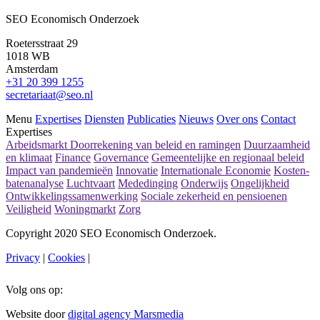
SEO Economisch Onderzoek
Roetersstraat 29
1018 WB
Amsterdam
+31 20 399 1255
secretariaat@seo.nl
Menu
Expertises
Diensten
Publicaties
Nieuws
Over ons
Contact
Expertises
Arbeidsmarkt
Doorrekening van beleid en ramingen
Duurzaamheid
en klimaat
Finance
Governance
Gemeentelijke en regionaal beleid
Impact van pandemieën
Innovatie
Internationale Economie
Kosten-
batenanalyse
Luchtvaart
Mededinging
Onderwijs
Ongelijkheid
Ontwikkelingssamenwerking
Sociale zekerheid en pensioenen
Veiligheid
Woningmarkt
Zorg
Copyright 2020 SEO Economisch Onderzoek.
Privacy
|
Cookies
|
Volg ons op:
Website door
digital agency Marsmedia