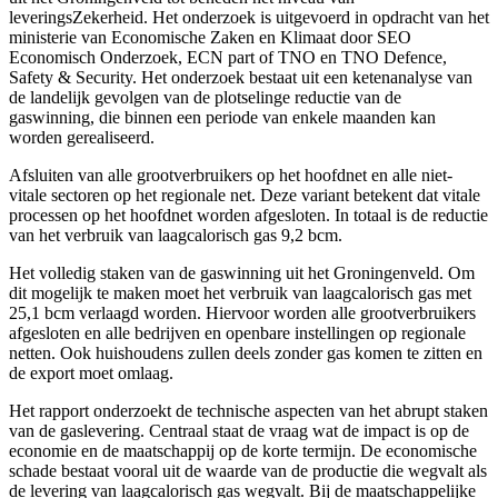
leveringsZekerheid. Het onderzoek is uitgevoerd in opdracht van het
ministerie van Economische Zaken en Klimaat door SEO
Economisch Onderzoek, ECN part of TNO en TNO Defence,
Safety & Security. Het onderzoek bestaat uit een ketenanalyse van
de landelijk gevolgen van de plotselinge reductie van de
gaswinning, die binnen een periode van enkele maanden kan
worden gerealiseerd.
Afsluiten van alle grootverbruikers op het hoofdnet en alle niet-
vitale sectoren op het regionale net. Deze variant betekent dat vitale
processen op het hoofdnet worden afgesloten. In totaal is de reductie
van het verbruik van laagcalorisch gas 9,2 bcm.
Het volledig staken van de gaswinning uit het Groningenveld. Om
dit mogelijk te maken moet het verbruik van laagcalorisch gas met
25,1 bcm verlaagd worden. Hiervoor worden alle grootverbruikers
afgesloten en alle bedrijven en openbare instellingen op regionale
netten. Ook huishoudens zullen deels zonder gas komen te zitten en
de export moet omlaag.
Het rapport onderzoekt de technische aspecten van het abrupt staken
van de gaslevering. Centraal staat de vraag wat de impact is op de
economie en de maatschappij op de korte termijn. De economische
schade bestaat vooral uit de waarde van de productie die wegvalt als
de levering van laagcalorisch gas wegvalt. Bij de maatschappelijke