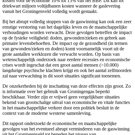
kosten voor de economie 10% tot 13% van het BBP. Dit kan tot
driekwart miljoen voltijdbanen kosten wanneer de gaslevering
vanuit het Groningenveld volledig wordt gestaakt.
Bij het abrupt volledig stoppen van de gaswinning kan ook een zeer
ernstige verstoring van het dagelijks leven en de maatschappelijke
verhoudingen worden verwacht. Deze gevolgen betreffen de impact
op de fysieke veiligheid: doden, gewonden/zieken en gebrek aan
primaire levensbehoeften. De impact op de gezondheid (in termen
van gewonden/zieken en doden) komt voornamelijk voort uit de
grote aantallen werklozen die verwacht worden. Op basis van
wetenschappelijk onderzoek naar eerdere recessies en economische
crises wordt ingeschat dat een groot aantal mensen (>10.000)
langdurige psychische klachten krijgt en ook het aantal zelfmoorden
zal naar verwachting in dit soort situaties significant toenemen.
De onzekerheden bij de inschatting van deze effecten zijn groot. Zo
is informatie over het gebruik van Groningengas beperkt
beschikbaar. Verder zijn er vrijwel geen vergelijkbare situaties
bekend van grootschalige uitval van economische en vitale functies
in het maatschappelijke verkeer door een politiek besluit in de
context van de moderne westerse samenleving.
Dit rapport onderzoekt de economische en maatschappelijke
gevolgen van het eventueel abrupt verminderen van de gaswinning
uit het Groningenveld tot beneden het niveau van